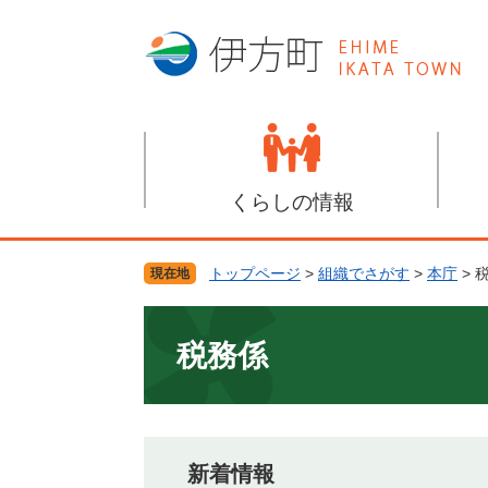
ペ
メ
ー
ニ
ジ
ュ
の
ー
先
を
頭
飛
で
ば
す
し
くらしの情報
。
て
本
文
トップページ
>
組織でさがす
>
本庁
>
現在地
へ
本
文
税務係
新着情報