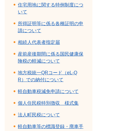
住宅用地に関する特例制度につ
いて
所得証明等に係る各種証明の申
請について
相続人代表者指定届
産前産後期間に係る国民健康保
険税の軽減について
地方税統一QRコード（eL-Q
R）での納付について
軽自動車税減免申請について
個人住民税特別徴収＿様式集
法人町民税について
軽自動車等の標識登録・廃車手