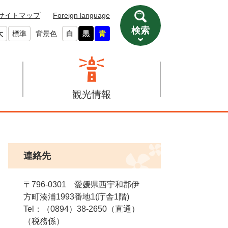
サイトマップ
Foreign language
検索
大
標準
背景色
白
黒
青
観光情報
連絡先
〒796-0301 愛媛県西宇和郡伊
方町湊浦1993番地1(庁舎1階)
Tel：（0894）38-2650（直通）
税務係