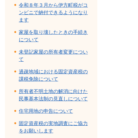
令和８年３月から伊方町税がコ
ンビニで納付できるようになり
ます
家屋を取り壊したときの手続き
について
未登記家屋の所有者変更につい
て
過疎地域における固定資産税の
課税免除について
所有者不明土地の解消に向けた
民事基本法制の見直しについて
住宅用地の申告について
固定資産税の実地調査にご協力
をお願いします