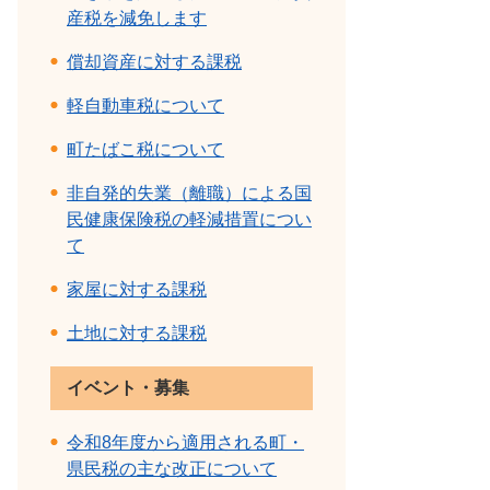
産税を減免します
償却資産に対する課税
軽自動車税について
町たばこ税について
非自発的失業（離職）による国
民健康保険税の軽減措置につい
て
家屋に対する課税
土地に対する課税
イベント・募集
令和8年度から適用される町・
県民税の主な改正について