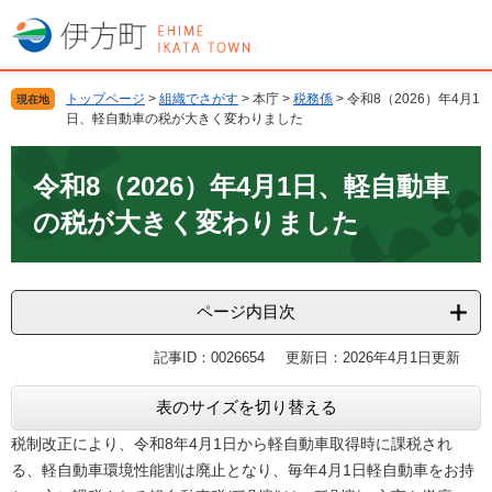
ペ
メ
ー
ニ
ジ
ュ
の
ー
トップページ
>
組織でさがす
>
本庁
>
税務係
>
令和8（2026）年4月1
現在地
先
を
日、軽自動車の税が大きく変わりました
頭
飛
で
ば
本
す
し
文
令和8（2026）年4月1日、軽自動車
。
て
の税が大きく変わりました
本
文
へ
ページ内目次
記事ID：0026654
更新日：2026年4月1日更新
表のサイズを切り替える
税制改正により、令和8年4月1日から軽自動車取得時に課税され
る、軽自動車環境性能割は廃止となり、毎年4月1日軽自動車をお持