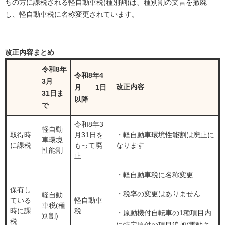
ちの方に課税される軽自動車税(種別割)は、種別割の文言を撤廃
し、軽自動車税に名称変更されています。
改正内容まとめ
令和8年
令和8年4
3月
改正内容
月 1日
31日ま
以降
で
令和8年3
軽自動
取得時
月31日を
・軽自動車環境性能割は廃止に
車環境
に課税
もって廃
なります
性能割
止
・軽自動車税に名称変更
保有し
・税率の変更はありません
軽自動
ている
軽自動車
車税(種
時に課
税
・原動機付自転車の1種項目内
別割)
税
に特定原付の項目追加(電動キ