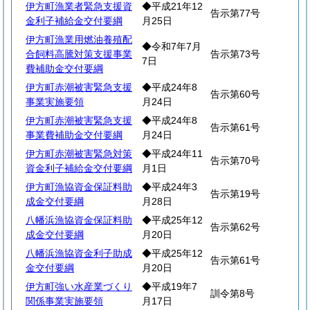
伊方町漁業者緊急支援資
◆平成21年12
告示第77号
金利子補給金交付要綱
月25日
伊方町漁業用燃油養殖配
◆令和7年7月
合飼料高騰対策支援事業
告示第73号
7日
費補助金交付要綱
伊方町赤潮被害緊急支援
◆平成24年8
告示第60号
事業実施要領
月24日
伊方町赤潮被害緊急支援
◆平成24年8
告示第61号
事業費補助金交付要綱
月24日
伊方町赤潮被害緊急対策
◆平成24年11
告示第70号
資金利子補給金交付要綱
月1日
伊方町漁協資金保証料助
◆平成24年3
告示第19号
成金交付要綱
月28日
八幡浜漁協資金保証料助
◆平成25年12
告示第62号
成金交付要綱
月20日
八幡浜漁協資金利子助成
◆平成25年12
告示第61号
金交付要綱
月20日
伊方町強い水産業づくり
◆平成19年7
訓令第8号
関係事業実施要領
月17日