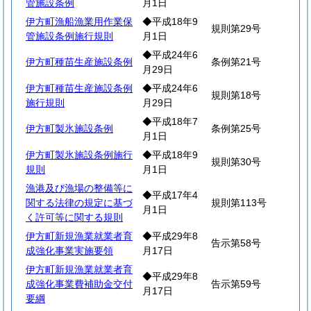
管施設条例
月1日
伊方町漁船漁業用作業保
◆平成18年9
規則第29号
管施設条例施行規則
月1日
◆平成24年6
伊方町種苗生産施設条例
条例第21号
月29日
伊方町種苗生産施設条例
◆平成24年6
規則第18号
施行規則
月29日
◆平成18年7
伊方町製氷施設条例
条例第25号
月1日
伊方町製氷施設条例施行
◆平成18年9
規則第30号
規則
月1日
漁港及び漁場の整備等に
◆平成17年4
関する法律の規定に基づ
規則第113号
月1日
く許可等に関する規則
伊方町新規漁業就業者育
◆平成29年8
告示第58号
成強化事業実施要領
月17日
伊方町新規漁業就業者育
◆平成29年8
成強化事業費補助金交付
告示第59号
月17日
要綱