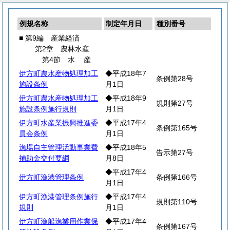
例規名称
制定年月日
種別番号
■ 第9編 産業経済
第2章 農林水産
第4節
水
産
伊方町農水産物処理加工
◆平成18年7
条例第28号
施設条例
月1日
伊方町農水産物処理加工
◆平成18年9
規則第27号
施設条例施行規則
月1日
伊方町水産業振興推進委
◆平成17年4
条例第165号
員会条例
月1日
漁場自主管理活動事業費
◆平成18年5
告示第27号
補助金交付要綱
月8日
◆平成17年4
伊方町漁港管理条例
条例第166号
月1日
伊方町漁港管理条例施行
◆平成17年4
規則第110号
規則
月1日
伊方町漁船漁業用作業保
◆平成17年4
条例第167号