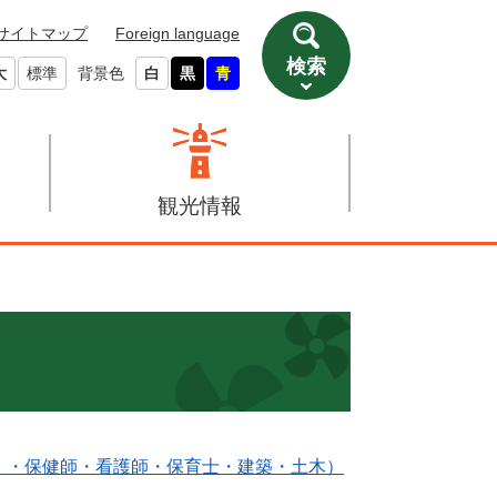
サイトマップ
Foreign language
検索
大
標準
背景色
白
黒
青
観光情報
）・保健師・看護師・保育士・建築・土木）