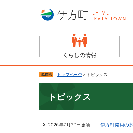
ペ
メ
ー
ニ
ジ
ュ
の
ー
先
を
頭
飛
で
ば
す
し
くらしの情報
。
て
本
文
トップページ
>
トピックス
現在地
へ
本
文
トピックス
2026年7月27日更新
伊方町職員の