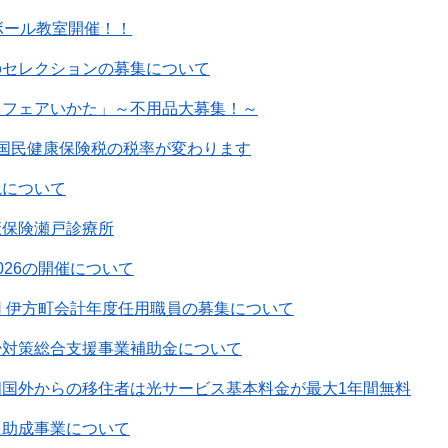
ボール教室開催！！
のセレクションの募集について
トフェアいかた」～不用品大募集！～
国民健康保険税の税率が変わります
税について
康保険瀬戸診療所
026の開催について
 伊方町会計年度任用職員の募集について
少対策総合支援事業補助金について
四国外からの移住者は光サービス基本料金が最大1年間無料
入助成事業について