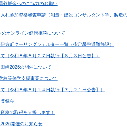
震義援金へのご協力のお願い
度入札参加資格審査申請（測量・建設コンサルタント等、製造
間中のオンライン健康相談について
】伊方町クーリングシェルター一覧（指定暑熱避難施設）
いて（令和８年８月２７日執行【８月３日公告】）
田岬2026の開催について
学校等修学支援事業について
いて（令和８年８月１４日執行【７月２１日公告】）
談登録会
者資格の取得を支援します！
2026開催のお知らせ