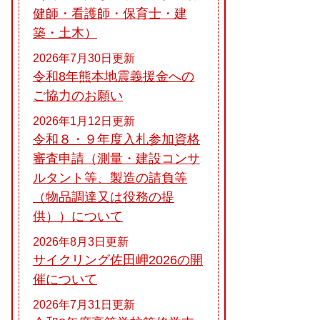
健師・看護師・保育士・建
築・土木）
2026年7月30日更新
令和8年熊本地震義援金への
ご協力のお願い
2026年1月12日更新
令和８・９年度入札参加資格
審査申請（測量・建設コンサ
ルタント等、製造の請負等
（物品調達又は役務の提
供））について
2026年8月3日更新
サイクリング佐田岬2026の開
催について
2026年7月31日更新