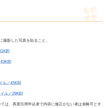
撮影した写真を貼ること。
1KB]
43KB]
ル／45KB]
イル／29KB]
再度任用申込者で内容に修正がない者は省略可とす