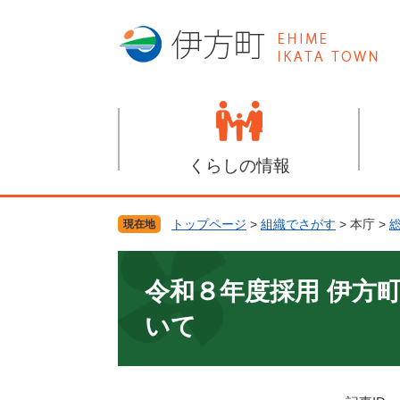
ペ
メ
ー
ニ
ジ
ュ
の
ー
先
を
頭
飛
で
ば
す
し
くらしの情報
。
て
本
文
トップページ
>
組織でさがす
>
本庁
>
現在地
へ
本
文
令和８年度採用 伊方
いて