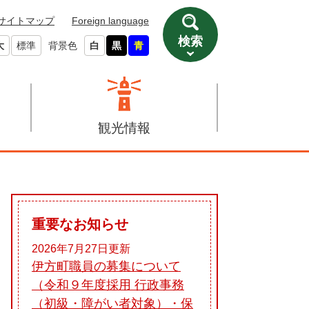
サイトマップ
Foreign language
検索
大
標準
背景色
白
黒
青
観光情報
重要なお知らせ
2026年7月27日更新
伊方町職員の募集について
（令和９年度採用 行政事務
（初級・障がい者対象）・保