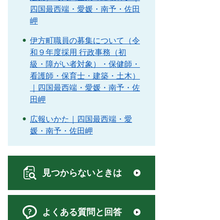
四国最西端・愛媛・南予・佐田
岬
伊方町職員の募集について（令
和９年度採用 行政事務（初
級・障がい者対象）・保健師・
看護師・保育士・建築・土木）
｜四国最西端・愛媛・南予・佐
田岬
広報いかた｜四国最西端・愛
媛・南予・佐田岬
見つからないときは
よくある質問と回答