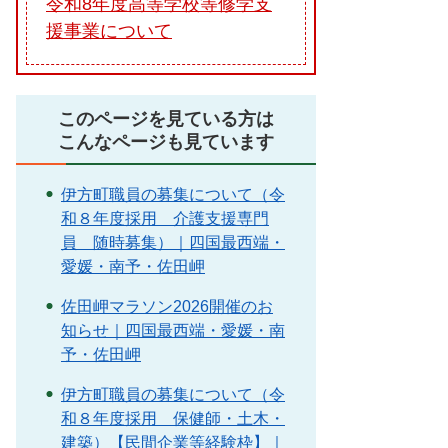
令和8年度高等学校等修学支
援事業について
このページを見ている方は
こんなページも見ています
伊方町職員の募集について（令
和８年度採用 介護支援専門
員 随時募集）｜四国最西端・
愛媛・南予・佐田岬
佐田岬マラソン2026開催のお
知らせ｜四国最西端・愛媛・南
予・佐田岬
伊方町職員の募集について（令
和８年度採用 保健師・土木・
建築）【民間企業等経験枠】｜