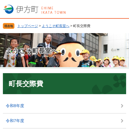
ペ
メ
ー
ニ
ジ
ュ
の
ー
トップページ
>
ようこそ町長室へ
>
町長交際費
現在地
先
を
頭
飛
で
ば
す
し
ようこそ町長室へ
。
て
本
文
へ
本
文
町長交際費
令和8年度
令和7年度