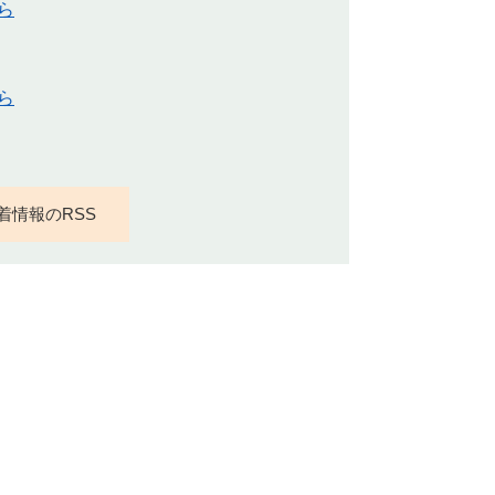
ら
ら
着情報のRSS