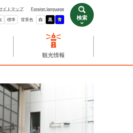
サイトマップ
Foreign language
検索
大
標準
背景色
白
黒
青
観光情報