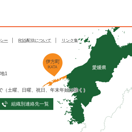
シー
RSS配信について
リンク集
番地1
まで（土曜、日曜、祝日、年末年始は除く）
組織別連絡先一覧