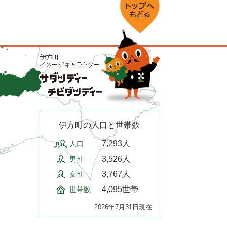
伊方町の人口と世帯数
7,293人
人口
3,526人
男性
3,767人
女性
4,095世帯
世帯数
2026年7月31日現在