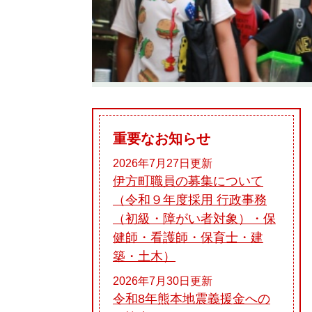
重要なお知らせ
2026年7月27日更新
伊方町職員の募集について
（令和９年度採用 行政事務
（初級・障がい者対象）・保
健師・看護師・保育士・建
築・土木）
2026年7月30日更新
令和8年熊本地震義援金への