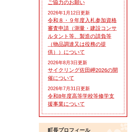
ご協力のお願い
2026年1月12日更新
令和８・９年度入札参加資格
審査申請（測量・建設コンサ
ルタント等、製造の請負等
（物品調達又は役務の提
供））について
2026年8月3日更新
サイクリング佐田岬2026の開
催について
2026年7月31日更新
令和8年度高等学校等修学支
援事業について
町長プロフィール