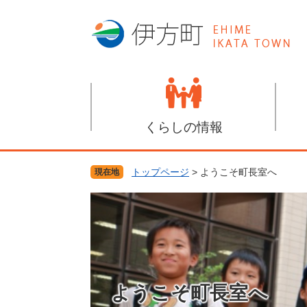
ペ
メ
ー
ニ
ジ
ュ
の
ー
先
を
頭
飛
で
ば
す
し
くらしの情報
。
て
本
文
トップページ
>
ようこそ町長室へ
現在地
へ
ようこそ町長室へ