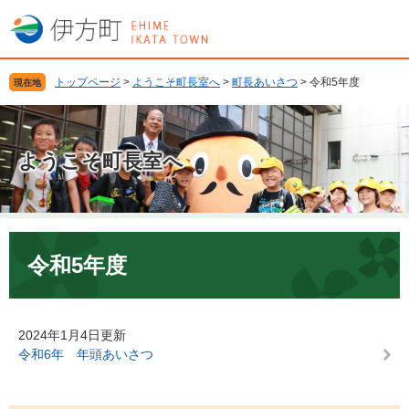
ペ
メ
ー
ニ
ジ
ュ
の
ー
トップページ
>
ようこそ町長室へ
>
町長あいさつ
>
令和5年度
現在地
先
を
頭
飛
で
ば
す
し
ようこそ町長室へ
。
て
本
文
へ
本
文
令和5年度
2024年1月4日更新
令和6年 年頭あいさつ