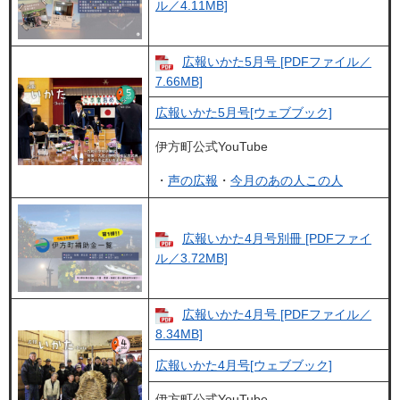
ル／4.11MB]
広報いかた5月号 [PDFファイル／
7.66MB]
広報いかた5月号[ウェブブック]
伊方町公式YouTube
・
声の広報
・
今月のあの人この人
広報いかた4月号別冊 [PDFファイ
ル／3.72MB]
広報いかた4月号 [PDFファイル／
8.34MB]
広報いかた4月号[ウェブブック]
伊方町公式YouTube