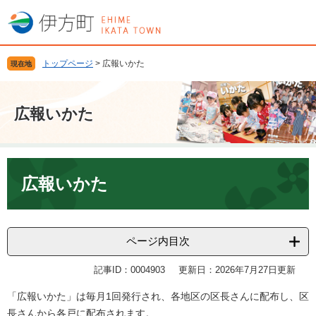
ペ
メ
ー
ニ
ジ
ュ
の
ー
トップページ
>
広報いかた
現在地
先
を
頭
飛
で
ば
広報いかた
す
し
。
て
本
文
本
へ
文
広報いかた
ページ内目次
記事ID：0004903
更新日：2026年7月27日更新
「広報いかた」は毎月1回発行され、各地区の区長さんに配布し、区
長さんから各戸に配布されます。