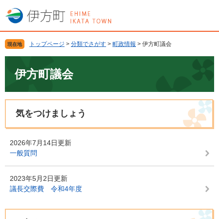
ペ
メ
ー
ニ
ジ
ュ
の
ー
トップページ
>
分類でさがす
>
町政情報
>
伊方町議会
現在地
先
を
頭
飛
本
で
ば
文
伊方町議会
す
し
。
て
本
文
気をつけましょう
へ
2026年7月14日更新
一般質問
2023年5月2日更新
議長交際費 令和4年度