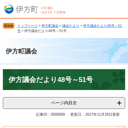
ペ
メ
ー
ニ
ジ
ュ
の
ー
トップページ
>
伊方町議会
>
議会だより
>
伊方議会だより48号～51
現在地
先
を
号
>
伊方議会だより48号～51号
頭
飛
で
ば
す
し
伊方町議会
。
て
本
文
へ
本
文
伊方議会だより48号～51号
ページ内目次
記事ID：0009069
更新日：2017年11月28日更新