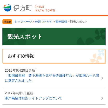
ペ
メ
ー
ニ
ジ
ュ
の
ー
トップページ
>
分類でさがす
>
観光情報
>
観光スポット
現在地
先
を
頭
飛
本
で
ば
文
観光スポット
す
し
。
て
本
文
おすすめ情報
へ
2018年6月29日更新
「四国最西端 豊予海峡を見守る佐田岬灯台」が四国八十八景
に選定されました
2017年4月1日更新
瀬戸展望休憩所ライトアップについて