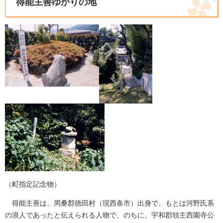
得能主善ゆかりの地
（町指定記念物）
得能主善は、周桑郡徳田村（現西条市）出身で、もとは河野氏系
の浪人であったと伝えられる人物で、のちに、宇和郡領主西園寺公