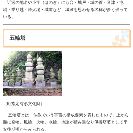
近辺の地名や小字（ほのぎ）にも台・城戸・城の首・音津・屯
場・乗り越・烽火場・城道など、城跡を思わせる名称が多く残って
いる。
五輪塔
（町指定有形文化財）
五輪塔とは、仏教でいう宇宙の構成要素を表したもので、上から
順に空輪、風輪、火輪、水輪、地論が積み重なり供養塔婆として平
安後期頃からみられる。