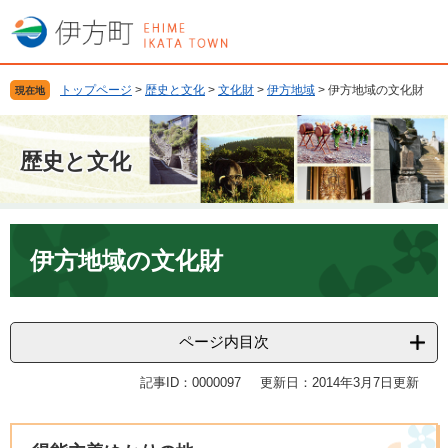
ペ
メ
ー
ニ
ジ
ュ
の
ー
トップページ
>
歴史と文化
>
文化財
>
伊方地域
>
伊方地域の文化財
現在地
先
を
頭
飛
で
ば
歴史と文化
す
し
。
て
本
文
本
へ
文
伊方地域の文化財
ページ内目次
記事ID：0000097
更新日：2014年3月7日更新