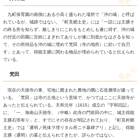
九町保育園の南側にある小高く盛られた場所で「沖の城」と呼ば
れているが、城跡ではない。『町見郷土史』には「一説には主膳そ
の終る所を知らず、敵しきりにこれをもとめしも遂に得ず、沖の城
の付近の田園に百姓にまぎれてありしが遂に到底かなはざるを知っ
て、その所持品を沖の城に埋めて梵田（寺の地所）に於いて自刃
す」とあって、得能主膳に関わる物品が埋められていると伝えられ
ている。
梵田
現在の天徳寺の東、宅地に囲まれた農地の隅に石造層塔が建って
いる。「梵田」は寺の土地という意味で、かつてはここに天徳寺が
あったと伝えられている。天和元年（1615）成立の『宇和旧記』
に、「一、海南山天徳寺、（中略）此寺の門前田の中に、城主得能
主膳石塔有り」と、すでにその存在が明記されており、『町見村郷
土史』では「通明ノ死体ヲ埋リタル所ニテ墓碑アリ」と記し、得能
主膳（通明）の墓と伝えられてきたが、詳らかではない。