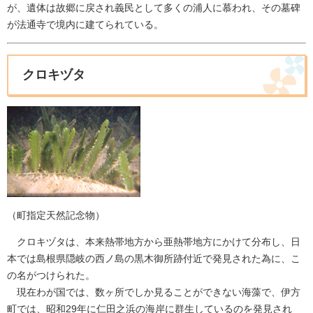
が、遺体は故郷に戻され義民として多くの浦人に慕われ、その墓碑
が法通寺で境内に建てられている。
クロキヅタ
（町指定天然記念物）
クロキヅタは、本来熱帯地方から亜熱帯地方にかけて分布し、日
本では島根県隠岐の西ノ島の黒木御所跡付近で発見された為に、こ
の名がつけられた。
現在わが国では、数ヶ所でしか見ることができない海藻で、伊方
町では、昭和29年に仁田之浜の海岸に群生しているのを発見され