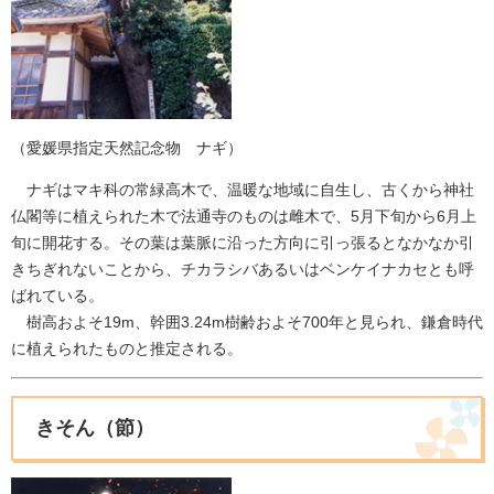
（愛媛県指定天然記念物 ナギ）
ナギはマキ科の常緑高木で、温暖な地域に自生し、古くから神社
仏閣等に植えられた木で法通寺のものは雌木で、5月下旬から6月上
旬に開花する。その葉は葉脈に沿った方向に引っ張るとなかなか引
きちぎれないことから、チカラシバあるいはベンケイナカセとも呼
ばれている。
樹高およそ19m、幹囲3.24m樹齢およそ700年と見られ、鎌倉時代
に植えられたものと推定される。
きそん（節）