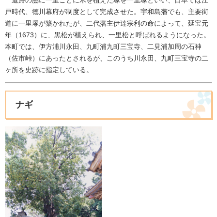
道路の脇に一里ごとに木を植えた塚を一里塚といい、日本では江
戸時代、徳川幕府が制度として完成させた。宇和島藩でも、主要街
道に一里塚が築かれたが、二代藩主伊達宗利の命によって、延宝元
年（1673）に、黒松が植えられ、一里松と呼ばれるようになった。
本町では、伊方浦川永田、九町浦九町三宝寺、二見浦加周の石神
（佐市峠）にあったとされるが、このうち川永田、九町三宝寺の二
ヶ所を史跡に指定している。
ナギ