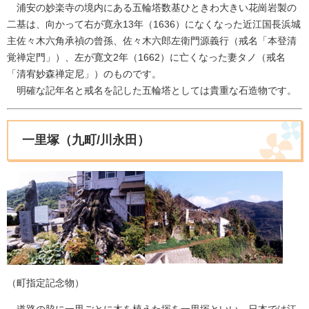
浦安の妙楽寺の境内にある五輪塔数基ひときわ大きい花崗岩製の
二基は、向かって右が寛永13年（1636）になくなった近江国長浜城
主佐々木六角承禎の曾孫、佐々木六郎左衛門源義行（戒名「本登清
覚禅定門」）、左が寛文2年（1662）に亡くなった妻タノ（戒名
「清宥妙森禅定尼」）のものです。
明確な記年名と戒名を記した五輪塔としては貴重な石造物です。
一里塚（九町/川永田）
（町指定記念物）