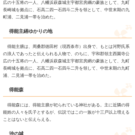
広の十五将の一人、八幡浜萩森城主宇都宮房綱の豪族として、九町
長崎城を拠点に、石高二四一石四斗二升を領として、中世末期の九
町浦、二見浦一帯を治めた。
得能主繕ゆかりの地
得能主膳は、周桑郡徳田村（現西条市）出身で、もとは河野氏系
の浪人であったと伝えられる人物で、のちに、宇和郡領主西園寺公
広の十五将の一人、八幡浜萩森城主宇都宮房網の豪族として、九町
長崎城を拠点に、石高二四一石四斗二升を領して、中世末期の九町
浦、二見浦一帯を治めた。
得能森
得能森には、得能主膳が祀られている神社がある。主に近隣の得
能姓の人々を氏子とするが、伝説ではこの一族が十三戸以上増える
ことはないと伝えらえる。
沖の城