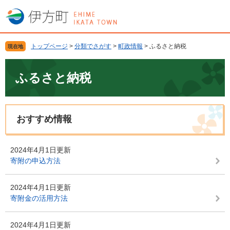
ペ
メ
ー
ニ
ジ
ュ
の
ー
トップページ
>
分類でさがす
>
町政情報
>
ふるさと納税
現在地
先
を
頭
飛
本
で
ば
文
ふるさと納税
す
し
。
て
本
文
おすすめ情報
へ
2024年4月1日更新
寄附の申込方法
2024年4月1日更新
寄附金の活用方法
2024年4月1日更新