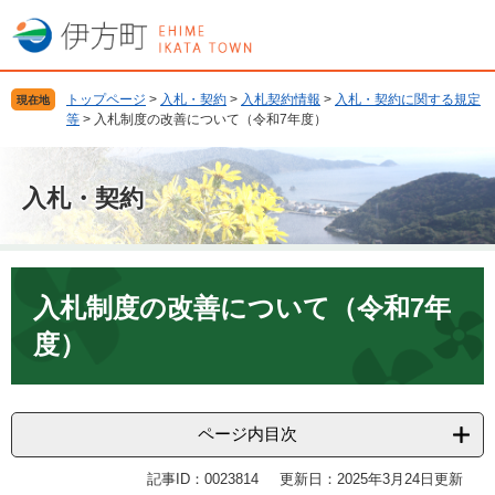
ペ
メ
ー
ニ
ジ
ュ
の
ー
トップページ
>
入札・契約
>
入札契約情報
>
入札・契約に関する規定
現在地
先
を
等
>
入札制度の改善について（令和7年度）
頭
飛
で
ば
す
し
入札・契約
。
て
本
文
へ
本
文
入札制度の改善について（令和7年
度）
ページ内目次
記事ID：0023814
更新日：2025年3月24日更新