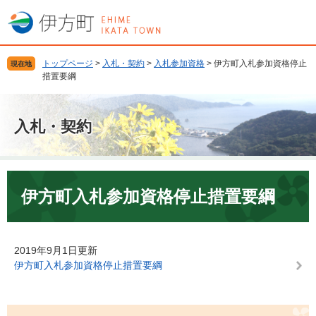
ペ
メ
ー
ニ
ジ
ュ
の
ー
トップページ
>
入札・契約
>
入札参加資格
>
伊方町入札参加資格停止
現在地
先
を
措置要綱
頭
飛
で
ば
す
し
入札・契約
。
て
本
文
へ
本
文
伊方町入札参加資格停止措置要綱
2019年9月1日更新
伊方町入札参加資格停止措置要綱