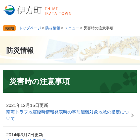
ペ
メ
ー
ニ
ジ
ュ
の
ー
トップページ
>
防災情報
>
メニュー
>
災害時の注意事項
現在地
先
を
頭
飛
で
ば
防災情報
す
し
。
て
本
文
本
へ
文
災害時の注意事項
2021年12月15日更新
南海トラフ地震臨時情報発表時の事前避難対象地域の指定につ
いて
2014年3月7日更新