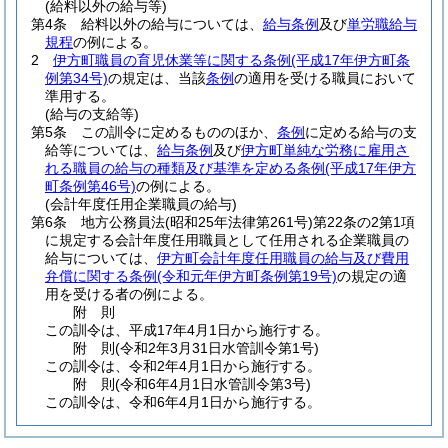
(給料以外の給与等)
第4条
給料以外の給与については、
給与条例
及び
単労職給与
規程
の例による。
2
伊方町職員の育児休業等に関する条例
(平成17年伊方町条
例第34号)
の規定は、当該
条例
の適用を受ける職員において
準用する。
(給与の支給等)
第5条
この訓令に定めるもののほか、
条例
に定める給与の支
給等については、
給与条例
及び
伊方町単純な労務に雇用さ
れる職員の給与の種類及び基準を定める条例
(平成17年伊方
町条例第46号)
の例による。
(会計年度任用企業職員の給与)
第6条
地方公務員法
(昭和25年法律第261号)
第22条の2第1項
に規定する会計年度任用職員として任用される企業職員の
給与については、
伊方町会計年度任用職員の給与及び費用
弁償に関する条例
(令和元年伊方町条例第19号)
の規定の適
用を受ける者の例による。
附
則
この訓令は、平成17年4月1日から施行する。
附
則
(令和2年3月31日
水管訓令第1号)
この訓令は、令和2年4月1日から施行する。
附
則
(令和6年4月1日
水管訓令第3号)
この訓令は、令和6年4月1日から施行する。