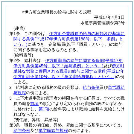
○伊方町企業職員の給与に関する規程
平成17年4月1日
水道事業管理訓令第2号
(趣旨)
第1条
この訓令は、
伊方町企業職員の給与の種類及び基準に
関する条例
(平成17年伊方町条例第188号。以下「条例」と
いう。)
に基づき、企業職員
(以下「職員」という。)
の給与
に関する事項を定めるものとする。
(給料表等)
第2条
給料表は、
伊方町職員の給与に関する条例
(平成17年
伊方町条例第45号。以下「給与条例」という。)
及び
伊方町
単純な労務に雇用される職員の給与に関する規程
(平成17年
伊方町訓令第10号。以下「単労職給与規程」という。)
の例
による。
2
給料表に定める職務の級の分類は、
給与条例
及び
単労職給
与規程
の例による。
3
上下水道事業の管理者の権限を有する町長は、すべての職
員の職を
前項
の規定により定められた職務の級のいずれか
に格付けし、
第1項
の給料表により職員に給料を支給しなけ
ればならない。
(初任給、昇格、昇給等)
第3条
職員の初任給、昇格、昇給に関する基準については、
給与条例
及び
単労職給与規程
の例による。