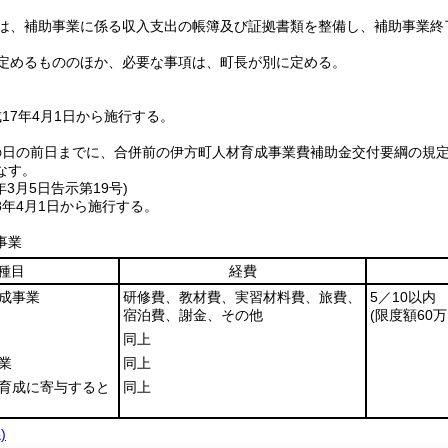
は、補助事業に係る収入支出の帳簿及び証拠書類を整備し、補助事業終
定めるもののほか、必要な事項は、町長が別に定める。
17年4月1日から施行する。
の日の前日までに、合併前の伊方町人材育成事業費補助金交付要綱の規
なす。
年3月5日
告示第19号)
8年4月1日から施行する。
事業
種目
経費
成事業
研修費、教材費、実習材料費、旅費、
5／10以内
宿泊費、謝金、その他
(限度額60
同上
業
同上
材育成に寄与すると
同上
)