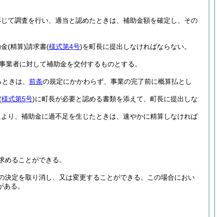
応じて調査を行い、適当と認めたときは、補助金額を確定し、その
助金
(精算)
請求書
(
様式第4号
)
を町長に提出しなければならない。
事業者に対して補助金を交付するものとする。
るときは、
前条
の規定にかかわらず、事業の完了前に概算払とし
(
様式第5号
)
に町長が必要と認める書類を添えて、町長に提出しな
により、補助金に過不足を生じたときは、速やかに精算しなければ
求めることができる。
の決定を取り消し、又は変更することができる。
この場合におい
がある。