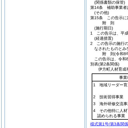
(関係書類の保管)
第14条
補助事業者
(その他)
第15条
この告示に
附
則
(施行期日)
1
この告示は、平成
(経過措置)
2
この告示の施行
なされたものとみ
附
則
(令和8
この告示は、令和
別表
(第2条関係)
伊方町人材育成
事業
1 地域リーダー育
2 技術習得事業
3 海外研修交流事
4 その他特に人
認められる事業
様式第1号
(第3条関係