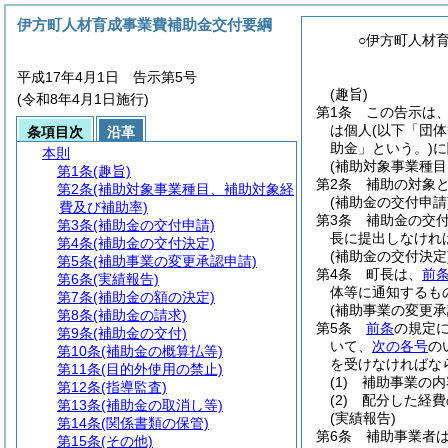
伊方町人材育成事業費補助金交付要綱
○伊方町人材
平成17年4月1日 告示第5号
(趣旨)
(令和8年4月1日施行)
第1条
この告示は
は個人
(以下「団体
条項目次
沿革
助金」という。)
に
本則
(補助対象事業種
第1条
(趣旨)
第2条
補助の対象
第2条
(補助対象事業種目、補助対象経
(補助金の交付申請
費及び補助率)
第3条
補助金の交
第3条
(補助金の交付申請)
長に提出しなけれ
第4条
(補助金の交付決定)
(補助金の交付決定
第5条
(補助事業の変更承認申請)
第4条
町長は、
前
第6条
(実績報告)
体等に通知するも
第7条
(補助金の額の決定)
(補助事業の変更承
第8条
(補助金の請求)
第5条
前条
の規定
第9条
(補助金の交付)
いて、
次の各号
の
第10条
(補助金の概算払等)
を受けなければな
第11条
(目的外使用の禁止)
(1)
補助事業の内
第12条
(指導監査)
(2)
配分した経費
第13条
(補助金の取消し等)
(実績報告)
第14条
(関係書類の保管)
第6条
補助事業者
第15条
(その他)