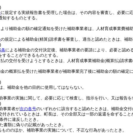
)
条
に規定する実績報告書を受理した場合は、その内容を審査し、必要に
通知するものとする。
により補助金の額の確定通知を受けた補助事業者は、人材育成事業費補
条
の規定による補助金
(精算)
請求書を審査し、適当と認めたときは、補助
)
5条
による補助金の交付決定後、補助事業者の要請により、必要と認め
をすることができるものとする。
算払の交付を受けようとするときは、人材育成事業補助金
(概算払)
請求書
助金の概算払を受けた補助事業者が補助事業完了後に補助金の額の確定
)
は、補助金を他の目的に使用してはならない。
助事業の実施に関して、必要に応じて検査し、指示を行い、又は報告を
)
助事業者が
次の各号
のいずれかに該当すると認めたときは、補助金交付
交付されているときは、町長は、その全部又は一部の返還を命ずること
条件に違反したとき。
た書類に偽りの記載があったとき。
るもののほか、補助事業の実施について、不正な行為があったとき。