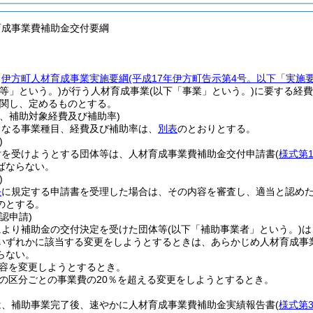
育成事業費補助金交付要綱
、
伊方町人材育成事業実施要綱
(平成17年伊方町告示第4号。以下「実施
等」という。)
が行う人材育成事業
(以下「事業」という。)
に要する経費
関し、定めるものとする。
目、補助対象経費及び補助率)
となる事業種目、経費及び補助率は、
別表
のとおりとする。
)
付を受けようとする団体等は、人材育成事業費補助金交付申請書
(
様式第
ばならない。
)
条
に規定する申請書を受理した場合は、その内容を審査し、適当と認め
のとする。
認申請)
により補助金の交付決定を受けた団体等
(以下「補助事業者」という。)
は
いずれかに該当する変更をしようとするときは、あらかじめ人材育成事
らない。
容を変更しようとするとき。
の区分ごとの事業費の20％を超える変更をしようとするとき。
は、補助事業完了後、速やかに人材育成事業費補助金実績報告書
(
様式第