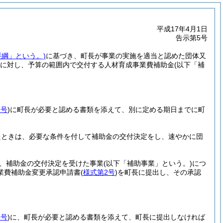
平成17年4月1日
告示第5号
要綱」という。)
に基づき、町長が事業の実施を適当と認めた団体又
に対し、予算の範囲内で交付する人材育成事業費補助金
(以下「補
1号
)
に町長が必要と認める書類を添えて、別に定める期日までに町
たときは、必要な条件を付して補助金の交付決定をし、速やかに団
、補助金の交付決定を受けた事業
(以下「補助事業」という。)
につ
業費補助金変更承認申請書
(
様式第2号
)
を町長に提出し、その承認
3号
)
に、町長が必要と認める書類を添えて、町長に提出しなければ