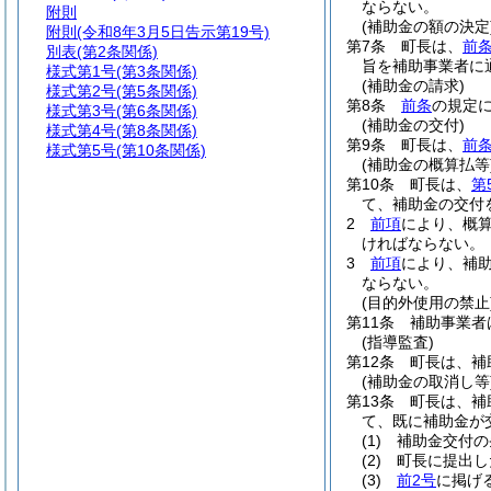
ならない。
附則
(補助金の額の決定
附則
(令和8年3月5日告示第19号)
第7条
町長は、
前
別表
(第2条関係)
旨を補助事業者に
様式第1号
(第3条関係)
(補助金の請求)
様式第2号
(第5条関係)
第8条
前条
の規定
様式第3号
(第6条関係)
(補助金の交付)
様式第4号
(第8条関係)
第9条
町長は、
前
様式第5号
(第10条関係)
(補助金の概算払等
第10条
町長は、
第
て、補助金の交付
2
前項
により、概
ければならない。
3
前項
により、補
ならない。
(目的外使用の禁止
第11条
補助事業者
(指導監査)
第12条
町長は、補
(補助金の取消し等
第13条
町長は、補
て、既に補助金が
(1)
補助金交付の
(2)
町長に提出し
(3)
前2号
に掲げ