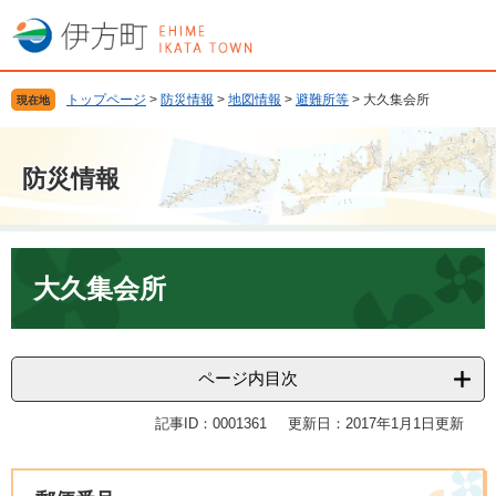
ペ
メ
ー
ニ
ジ
ュ
の
ー
トップページ
>
防災情報
>
地図情報
>
避難所等
>
大久集会所
現在地
先
を
頭
飛
で
ば
防災情報
す
し
。
て
本
文
本
へ
文
大久集会所
ページ内目次
記事ID：0001361
更新日：2017年1月1日更新