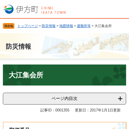
ペ
メ
ー
ニ
ジ
ュ
の
ー
トップページ
>
防災情報
>
地図情報
>
避難所等
>
大江集会所
現在地
先
を
頭
飛
で
ば
防災情報
す
し
。
て
本
文
本
へ
文
大江集会所
ページ内目次
記事ID：0001355
更新日：2017年1月1日更新