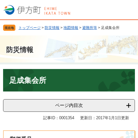
ペ
メ
ー
ニ
ジ
ュ
の
ー
トップページ
>
防災情報
>
地図情報
>
避難所等
>
足成集会所
現在地
先
を
頭
飛
で
ば
防災情報
す
し
。
て
本
文
本
へ
文
足成集会所
ページ内目次
記事ID：0001354
更新日：2017年1月1日更新