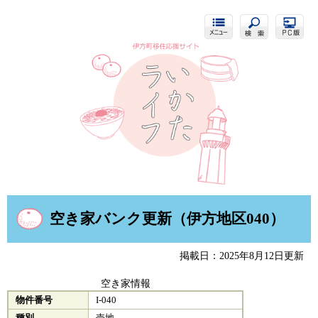
ペ
メ
ー
ニ
ジ
ュ
の
ー
先
を
頭
飛
で
ば
す。
し
て
本
文
へ
本
文
空き家バンク更新（伊方地区040）
掲載日：2025年8月12日更新
空き家情報
物件番号
I-040