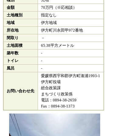
種別
売地
金額
70万円（※応相談）
土地種別
指定なし
地域
伊方地域
所在地
伊方町川永田甲972番地
間取り
－
土地面積
65.38平方メートル
築年数
-
トイレ
-
風呂
-
愛媛県西宇和郡伊方町湊浦1993-1
伊方町役場
総合政策課
お問い合わせ先
まちづくり政策係
電話：0894-38-2659
Fax：0894-38-1373