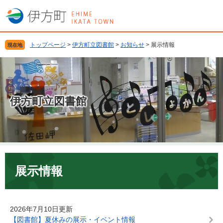
ペ
メ
ー
ニ
ジ
ュ
の
ー
トップページ
>
伊方町立図書館
>
お知らせ
>
展示情報
現在地
先
を
頭
飛
で
ば
す
し
。
て
伊方町立図書館
本
文
へ
本
文
展示情報
2026年7月10日更新
【図書館】夏休みの展示・イベント情報