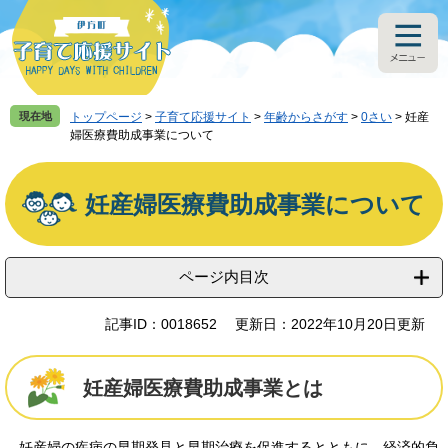
ペ
メ
ー
ニ
ジ
ュ
の
ー
先
を
頭
飛
現在地
トップページ
>
子育て応援サイト
>
年齢からさがす
>
0さい
>
妊産
で
ば
婦医療費助成事業について
す
し
本
。
て
文
本
妊産婦医療費助成事業について
文
へ
ページ内目次
記事ID：0018652
更新日：2022年10月20日更新
妊産婦医療費助成事業とは
妊産婦の疾病の早期発見と早期治療を促進するとともに、経済的負