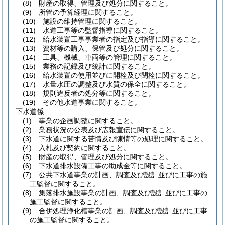
(8)
財産の取得、管理及び処分に関すること。
(9)
所管の予算経理に関すること。
(10)
施設の維持管理に関すること。
(11)
水道工事等の監督指導に関すること。
(12)
給水装置工事事業者の指定及び指導に関すること。
(13)
資材等の購入、保管及び処分に関すること。
(14)
工具、機械、車両等の管理に関すること。
(15)
業務の記録及び統計に関すること。
(16)
給水装置の使用並びに開栓及び閉栓に関すること。
(17)
水量水圧の調整及び水質の保全に関すること。
(18)
規則違反者の処分等に関すること。
(19)
その他水道事業に関すること。
下水道係
(1)
事業の企画調整に関すること。
(2)
業務状況の公表及び広報宣伝に関すること。
(3)
下水道に関する苦情及び陳情等の処理に関すること。
(4)
入札及び契約に関すること。
(5)
財産の取得、管理及び処分に関すること。
(6)
下水道排水設備工事の助成金等に関すること。
(7)
公共下水道事業の計画、調査及び設計並びに工事の施
工監督に関すること。
(8)
集落排水施設事業の計画、調査及び設計並びに工事の
施工監督に関すること。
(9)
合併処理浄化槽事業の計画、調査及び設計並びに工事
の施工監督に関すること。