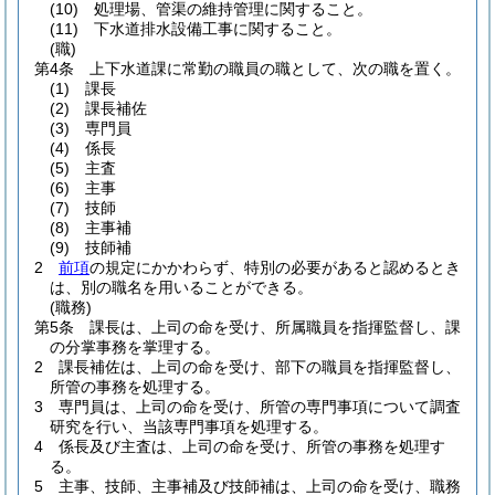
(10)
処理場、管渠の維持管理に関すること。
(11)
下水道排水設備工事に関すること。
(職)
第4条
上下水道課に常勤の職員の職として、次の職を置く。
(1)
課長
(2)
課長補佐
(3)
専門員
(4)
係長
(5)
主査
(6)
主事
(7)
技師
(8)
主事補
(9)
技師補
2
前項
の規定にかかわらず、特別の必要があると認めるとき
は、別の職名を用いることができる。
(職務)
第5条
課長は、上司の命を受け、所属職員を指揮監督し、課
の分掌事務を掌理する。
2
課長補佐は、上司の命を受け、部下の職員を指揮監督し、
所管の事務を処理する。
3
専門員は、上司の命を受け、所管の専門事項について調査
研究を行い、当該専門事項を処理する。
4
係長及び主査は、上司の命を受け、所管の事務を処理す
る。
5
主事、技師、主事補及び技師補は、上司の命を受け、職務