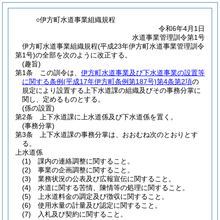
○伊方町水道事業組織規程
令和6年4月1日
水道事業管理訓令第1号
伊方町水道事業組織規程(平成23年伊方町水道事業管理訓令
第1号)の全部を次のように改正する。
(趣旨)
第1条
この訓令は、
伊方町水道事業及び下水道事業の設置等
に関する条例
(平成17年伊方町条例第187号)
第4条第2項
の
規定により設置する上下水道課の組織及びその事務分掌に
関し、定めるものとする。
(係の設置)
第2条
上下水道課に上水道係及び下水道係を置く。
(事務分掌)
第3条
上下水道課の事務分掌は、おおむね次のとおりとす
る。
上水道係
(1)
課内の連絡調整に関すること。
(2)
事業の企画調整に関すること。
(3)
業務状況の公表及び広報宣伝に関すること。
(4)
水道に関する苦情、陳情等の処理に関すること。
(5)
上水道料金の調定及び徴収に関すること。
(6)
使用水量の計量及び認定に関すること。
(7)
入札及び契約に関すること。