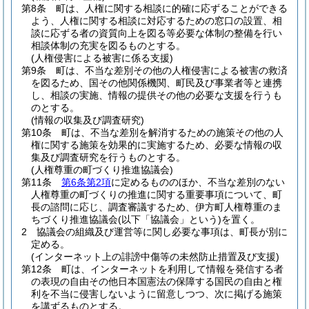
第8条
町は、人権に関する相談に的確に応ずることができる
よう、人権に関する相談に対応するための窓口の設置、相
談に応ずる者の資質向上を図る等必要な体制の整備を行い
相談体制の充実を図るものとする。
(人権侵害による被害に係る支援)
第9条
町は、不当な差別その他の人権侵害による被害の救済
を図るため、国その他関係機関、町民及び事業者等と連携
し、相談の実施、情報の提供その他の必要な支援を行うも
のとする。
(情報の収集及び調査研究)
第10条
町は、不当な差別を解消するための施策その他の人
権に関する施策を効果的に実施するため、必要な情報の収
集及び調査研究を行うものとする。
(人権尊重の町づくり推進協議会)
第11条
第6条第2項
に定めるもののほか、不当な差別のない
人権尊重の町づくりの推進に関する重要事項について、町
長の諮問に応じ、調査審議するため、伊方町人権尊重のま
ちづくり推進協議会
(以下「協議会」という)
を置く。
2
協議会の組織及び運営等に関し必要な事項は、町長が別に
定める。
(インターネット上の誹謗中傷等の未然防止措置及び支援)
第12条
町は、インターネットを利用して情報を発信する者
の表現の自由その他日本国憲法の保障する国民の自由と権
利を不当に侵害しないように留意しつつ、次に掲げる施策
を講ずるものとする。