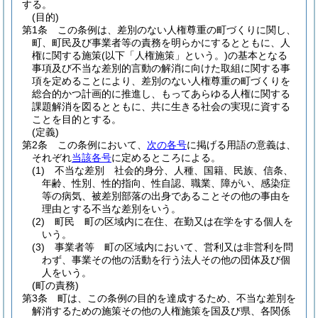
する。
(目的)
第1条
この条例は、差別のない人権尊重の町づくりに関し、
町、町民及び事業者等の責務を明らかにするとともに、人
権に関する施策
(以下「人権施策」という。)
の基本となる
事項及び不当な差別的言動の解消に向けた取組に関する事
項を定めることにより、差別のない人権尊重の町づくりを
総合的かつ計画的に推進し、もってあらゆる人権に関する
課題解消を図るとともに、共に生きる社会の実現に資する
ことを目的とする。
(定義)
第2条
この条例において、
次の各号
に掲げる用語の意義は、
それぞれ
当該各号
に定めるところによる。
(1)
不当な差別 社会的身分、人種、国籍、民族、信条、
年齢、性別、性的指向、性自認、職業、障がい、感染症
等の病気、被差別部落の出身であることその他の事由を
理由とする不当な差別をいう。
(2)
町民 町の区域内に在住、在勤又は在学をする個人を
いう。
(3)
事業者等 町の区域内において、営利又は非営利を問
わず、事業その他の活動を行う法人その他の団体及び個
人をいう。
(町の責務)
第3条
町は、この条例の目的を達成するため、不当な差別を
解消するための施策その他の人権施策を国及び県、各関係