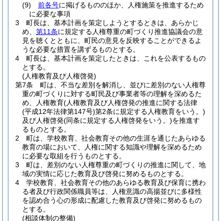
(9)
前各号
に掲げるもののほか、人権施策を推進するため
に必要な事項
3
町長は、基本計画を策定しようとするときは、あらかじ
め、
第11条
に規定する人権尊重の町づくり推進協議会の意
見を聴くとともに、町民の意見を反映することができるよ
うな必要な措置を講ずるものとする。
4
町長は、基本計画を策定したときは、これを公表するもの
とする。
(人権教育及び人権啓発)
第7条
町は、不当な差別を解消し、並びに差別のない人権尊
重の町づくりに対する町民及び事業者等の理解を深めるた
め、人権教育
(人権教育及び人権啓発の推進に関する法律
(平成12年法律第147号)
第2条に規定する人権教育をいう。)
及び人権啓発
(同条に規定する人権啓発をいう。)
を推進す
るものとする。
2
町は、学校教育、社会教育その他の生涯を通じたあらゆる
教育の場において、人権に関する知識や理解を深めるため
に必要な取組を行うものとする。
3
町は、差別のない人権尊重の町づくりの推進に関して、地
域の実情に応じた教育及び啓発に努めるものとする。
4
学校教育、社会教育その他のあらゆる教育及び保育に携わ
る者及び行政関係職員等は、人権意識の高揚並びに多様性
を認め合う心の形成に配慮した教育及び啓発に努めるもの
とする。
(相談体制の整備)