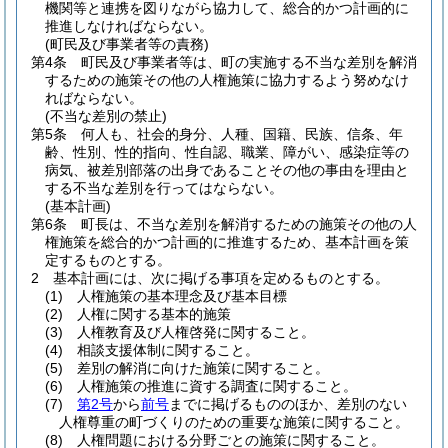
機関等と連携を図りながら協力して、総合的かつ計画的に
推進しなければならない。
(町民及び事業者等の責務)
第4条
町民及び事業者等は、町の実施する不当な差別を解消
するための施策その他の人権施策に協力するよう努めなけ
ればならない。
(不当な差別の禁止)
第5条
何人も、社会的身分、人種、国籍、民族、信条、年
齢、性別、性的指向、性自認、職業、障がい、感染症等の
病気、被差別部落の出身であることその他の事由を理由と
する不当な差別を行ってはならない。
(基本計画)
第6条
町長は、不当な差別を解消するための施策その他の人
権施策を総合的かつ計画的に推進するため、基本計画を策
定するものとする。
2
基本計画には、次に掲げる事項を定めるものとする。
(1)
人権施策の基本理念及び基本目標
(2)
人権に関する基本的施策
(3)
人権教育及び人権啓発に関すること。
(4)
相談支援体制に関すること。
(5)
差別の解消に向けた施策に関すること。
(6)
人権施策の推進に資する調査に関すること。
(7)
第2号
から
前号
までに掲げるもののほか、差別のない
人権尊重の町づくりのための重要な施策に関すること。
(8)
人権問題における分野ごとの施策に関すること。