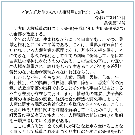
○伊方町差別のない人権尊重の町づくり条例
令和7年3月17日
条例第14号
伊方町人権尊重の町づくり条例(平成17年伊方町条例第2号)
の全部を改正する。
全ての人間は、生まれながらにして自由であり、かつ、尊
厳と権利とについて平等である。これは、世界人権宣言にう
たわれている人類普遍の原理であり、基本的人権を侵すこと
のできない永久の権利として全ての国民に保障している日本
国憲法の精神にかなうものである。この理念の下に、お互い
の人権が尊重され、誇りをもって生きることができる差別と
偏見のない社会が実現されなければならない。
しかしながら、今もなお、人種、国籍、民族、信条、年
齢、性別、性的指向、性自認、職業、障がい、感染症等の病
気、被差別部落の出身であることその他の事由を理由とする
不当な差別が存在しており、また、情報化の進展、少子高齢
化等の地域社会の変化、経済社会の構造の変化等によって、
人権に関する課題の複雑化及び多様化が進んでいる。こうし
たあらゆる人権に関する課題を解消していくためには、町、
町民及び事業者等が協力して、人権課題の解決に向けた取組
を一層推進していく必要がある。
ここに伊方町は、全ての町民が不当な差別を受けることな
く個人として尊重される町づくり実現のためこの条例を制定