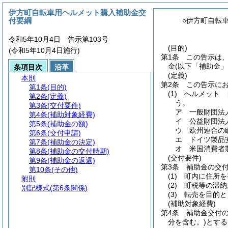
伊方町自転車用ヘルメット購入補助金交
付要綱
○伊方町自転
令和5年10月4日 告示第103号
(目的)
(令和5年10月4日施行)
第1条
この告示は
金
(以下「補助金」
条項目次
沿革
(定義)
本則
第2条
この告示に
第1条
(目的)
(1)
へルメット 
第2条
(定義)
う。
第3条
(交付要件)
ア
一般財団法
第4条
(補助対象経費)
イ
公益財団法
第5条
(補助金の額)
ウ
欧州連合の
第6条
(交付申請)
エ
ドイツ製品
第7条
(補助金の決定)
オ
米国消費者
第8条
(補助金の交付時期)
(交付要件)
第9条
(補助金の返還)
第3条
補助金の交
第10条
(その他)
(1)
町内に住所を
附則
(2)
町税等の滞納
別記様式
(第6条関係)
(3)
転売を目的と
(補助対象経費)
第4条
補助金交付
分を含む。)
とする