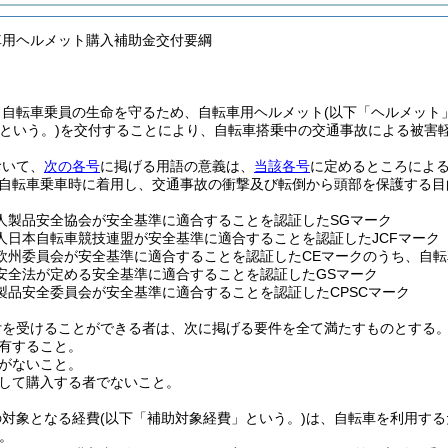
車用ヘルメット購入補助金交付要綱
、自転車乗員の生命を守るため、自転車用ヘルメット
(以下「ヘルメット
という。)
を交付することにより、自転車搭乗中の交通事故による被害
おいて、
次の各号
に掲げる用語の意義は、
当該各号
に定めるところによ
自転車乗車時に着用し、交通事故の衝撃及び転倒から頭部を保護する目
人製品安全協会が安全基準に適合することを認証したSGマーク
人日本自転車競技連盟が安全基準に適合することを認証したJCFマーク
欧州委員会が安全基準に適合することを認証したCEマークのうち、自
安全法が定める安全基準に適合することを認証したGSマーク
製品安全委員会が安全基準に適合することを認証したCPSCマーク
付を受けることができる者は、次に掲げる要件を全て満たすものとする
有すること。
がないこと。
して購入する者でないこと。
の対象となる経費
(以下「補助対象経費」という。)
は、自転車を利用する
。