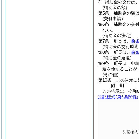
2
補助金の交付は、
(補助金の額)
第5条
補助金の額は
(交付申請)
第6条
補助金の交
ない。
(補助金の決定)
第7条
町長は、
前
(補助金の交付時期
第8条
町長は、
前
(補助金の返還)
第9条
町長は、申
還を命ずることが
(その他)
第10条
この告示に
附
則
この告示は、令和5
別記様式
(第6条関係)