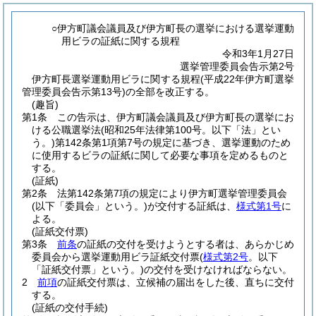
○伊方町議会議員及び伊方町長の選挙における選挙運動
用ビラの証紙に関する規程
令和3年1月27日
選挙管理委員会告示第2号
伊方町長選挙運動用ビラに関する規程(平成22年伊方町選挙
管理委員会告示第13号)の全部を改正する。
(趣旨)
第1条
この告示は、伊方町議会議員及び伊方町長の選挙にお
ける公職選挙法
(昭和25年法律第100号。以下「法」とい
う。)
第142条第1項第7号の規定に基づき、選挙運動のため
に使用するビラの証紙に関して必要な事項を定めるものと
する。
(証紙)
第2条
法第142条第7項の規定により伊方町選挙管理委員会
(以下「委員会」という。)
が交付する証紙は、
様式第1号
に
よる。
(証紙交付票)
第3条
前条
の証紙の交付を受けようとする者は、あらかじめ
委員会から選挙運動用ビラ証紙交付票
(
様式第2号
。以下
「証紙交付票」という。)
の交付を受けなければならない。
2
前項
の証紙交付票は、立候補の届出をした後、直ちに交付
する。
(証紙の交付手続)