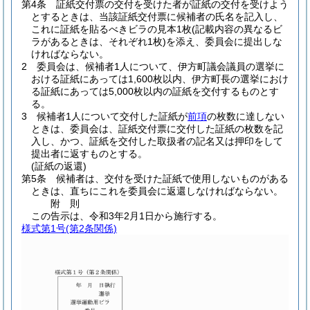
第4条
証紙交付票の交付を受けた者が証紙の交付を受けよう
とするときは、当該証紙交付票に候補者の氏名を記入し、
これに証紙を貼るべきビラの見本1枚
(記載内容の異なるビ
ラがあるときは、それぞれ1枚)
を添え、委員会に提出しな
ければならない。
2
委員会は、候補者1人について、伊方町議会議員の選挙に
おける証紙にあっては1,600枚以内、伊方町長の選挙におけ
る証紙にあっては5,000枚以内の証紙を交付するものとす
る。
3
候補者1人について交付した証紙が
前項
の枚数に達しない
ときは、委員会は、証紙交付票に交付した証紙の枚数を記
入し、かつ、証紙を交付した取扱者の記名又は押印をして
提出者に返すものとする。
(証紙の返還)
第5条
候補者は、交付を受けた証紙で使用しないものがある
ときは、直ちにこれを委員会に返還しなければならない。
附
則
この告示は、令和3年2月1日から施行する。
様式第1号
(第2条関係)