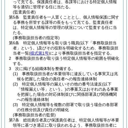
って充てる。
保護責任者は、各課等における特定個人情報
等を適切に管理する任に当たる。
(監査責任者)
第5条
監査責任者を一人置くこととし、個人情報保護に関す
る事務を所管する課等の長をもって充てる。
監査責任者
は、特定個人情報等の管理の状況について監査する任に当
たる。
(事務取扱担当者の指定等)
第6条
特定個人情報等を取り扱う職員
(以下「事務取扱担当
者」という。)
及びその役割を明確化するため、事務取扱担
当者一覧
(
様式第1号
)
により事務取扱担当者を指定する。
2
事務取扱担当者が取り扱う特定個人情報等の範囲を明確化
する。
3
次に掲げる組織体制を整備する。
(1)
事務取扱担当者が本要領等に違反している事実又は兆
候を把握した場合の責任者への報告連絡体制
(2)
特定個人情報等の漏えいその他の番号法違反
(以下
「情報漏えい等」という。)
の事案又はおそれのある事案
を把握した場合の対応体制並びに関係部署及び関係機関
への報告連絡体制
(3)
特定個人情報等を複数の部署で取り扱う場合の各部署
の任務分担及び責任の明確化
(事務取扱担当者の監督)
第7条
総括責任者及び保護責任者は、特定個人情報等が本要
領等に基づき適正に取り扱われるよう、事務取扱担当者に