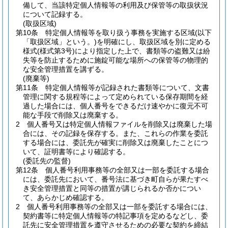
備して、当該特定個人情報等の利用及び保管等の取扱状況
について記録する。
(取扱区域)
第10条
特定個人情報等を取り扱う事務を実施する区域
(以下
「取扱区域」という。)
を明確にし、取扱区域を別に定める
様式
(様式第3号)
により指定した上で、書類等の盗難又は紛
失等を防止するために施錠可能な場所への保管等の物理的
な安全管理措置を講ずる。
(廃棄等)
第11条
特定個人情報等が記録された書類等について、文書
管理に関する規程等によって定められている保存期間を経
過した場合には、個人番号をできるだけ速やかに復元不可
能な手段で削除又は廃棄する。
2
個人番号又は特定個人情報ファイルを削除又は廃棄した場
合には、その記録を保存する。
また、これらの作業を委託
する場合には、委託先が確実に削除又は廃棄したことにつ
いて、証明書等により確認する。
(委託先の監督)
第12条
個人番号利用事務等の全部又は一部を委託する場合
には、委託先において、番号法に基づき町自らが果たすべ
き安全管理措置と同等の措置が講じられるか否かについ
て、あらかじめ確認する。
2
個人番号利用事務等の全部又は一部を委託する場合には、
契約書等に特定個人情報等の特記事項を定めるなどし、委
託先に安全管理措置を遵守させるための必要な契約を締結