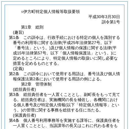
○伊方町特定個人情報等取扱要領
平成30年3月30日
訓令第1号
第1章
総則
(趣旨)
第1条
この訓令は、行政手続における特定の個人を識別する
番号の利用等に関する法律
(平成25年法律第27号。以下
「番号法」という。)
及び個人情報の保護に関する法律
(平
成15年法律第57号。以下「個人情報保護法」という。)
に
定めるところにより、特定個人情報の取扱いに関し必要な
措置を定めるものとする。
(定義)
第2条
この訓令において使用する用語は、番号法及び個人情
報保護法第2条において使用する用語の例による。
第2章
管理体制
(総括責任者)
第3条
総括責任者を一人置くこととし、副町長をもって充て
る。
総括責任者は、実施機関の長を補佐し、各機関におけ
る個人番号及び特定個人情報
(以下「特定個人情報等」とい
う。)
の管理に関する事務を総括する任に当たる。
(保護責任者)
第4条
個人番号利用事務等を実施する課等に、保護責任者を
一人置くこととし、当該課等の長又はこれに代わる者をも