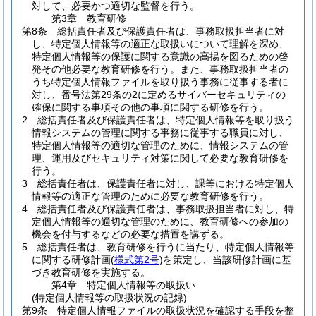
対して、必要かつ適切な監督を行う。
第3章
教育研修
第8条
総括責任者及び保護責任者は、事務取扱担当者に対
し、特定個人情報等の適正な取扱いについて理解を深め、
特定個人情報等の保護に関する意識の高揚を図るための啓
発その他必要な教育研修を行う。
また、事務取扱担当者の
うち特定個人情報ファイルを取り扱う事務に従事する者に
対し、番号法第29条の2に定めるサイバーセキュリティの
確保に関する事項その他の事項に関する研修を行う。
2
総括責任者及び保護責任者は、特定個人情報等を取り扱う
情報システムの管理に関する事務に従事する職員に対し、
特定個人情報等の適切な管理のために、情報システムの管
理、運用及びセキュリティ対策に関して必要な教育研修を
行う。
3
総括責任者は、保護責任者に対し、課等における特定個人
情報等の適正な管理のために必要な教育研修を行う。
4
総括責任者及び保護責任者は、事務取扱担当者に対し、特
定個人情報等の適切な管理のために、教育研修への参加の
機会を付与するなどの必要な措置を講ずる。
5
総括責任者は、教育研修を行うに当たり、特定個人情報等
に関する研修計画
(
様式第2号
)
を策定し、当該研修計画に基
づき教育研修を実施する。
第4章
特定個人情報等の取扱い
(特定個人情報等の取扱状況の記録)
第9条
特定個人情報ファイルの取扱状況を確認する手段を整