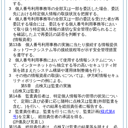
する。
3
個人番号利用事務等の全部又は一部を委託した場合、委託
先における特定個人情報の取扱状況を把握する。
4
個人番号利用事務等の全部又は一部の委託を受けた者が再
委託する場合には、委託をする個人番号利用事務等におい
て取り扱う特定個人情報の適切な安全管理が図られること
を確認した上で再委託の諾否を判断する。
(情報資産)
第13条
個人番号利用事務の実施に当たり接続する情報提供
ネットワークシステム等の接続規程等が示す安全管理措置
を遵守する。
2
個人番号利用事務において使用する情報システムについ
て、インターネットから独立する等の高いセキュリティ対
策を踏まえたシステム構築や運用体制整備を行う。
3
その他の情報資産の取扱いについては、伊方町情報セキュ
リティポリシーの例による。
第5章
点検又は監査の実施
(点検又は監査)
第14条
監査責任者は、特定個人情報等の管理の状況につい
て、定期に及び必要に応じ随時に点検又は監査
(外部監査を
含む。)
を行い、その結果を総括責任者に報告する。
2
監査責任者は、監査を行うに当たり、監査計画
(
様式第4
号
)
を立案し、総括責任者の承認を得る。
(評価及び見直し)
第15条
総括責任者は、点検又は監査の結果等を踏まえ、必