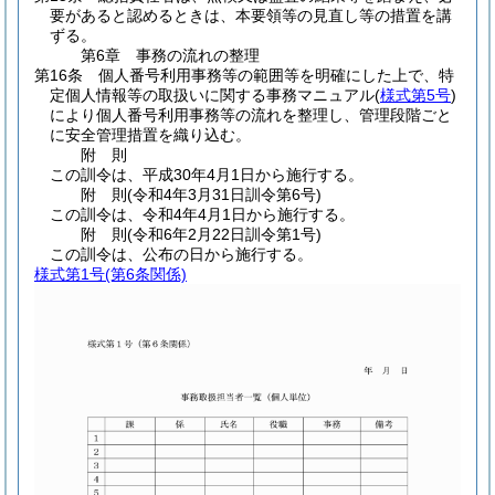
要があると認めるときは、本要領等の見直し等の措置を講
ずる。
第6章
事務の流れの整理
第16条
個人番号利用事務等の範囲等を明確にした上で、特
定個人情報等の取扱いに関する事務マニュアル
(
様式第5号
)
により個人番号利用事務等の流れを整理し、管理段階ごと
に安全管理措置を織り込む。
附
則
この訓令は、平成30年4月1日から施行する。
附
則
(令和4年3月31日
訓令第6号)
この訓令は、令和4年4月1日から施行する。
附
則
(令和6年2月22日
訓令第1号)
この訓令は、公布の日から施行する。
様式第1号
(第6条関係)