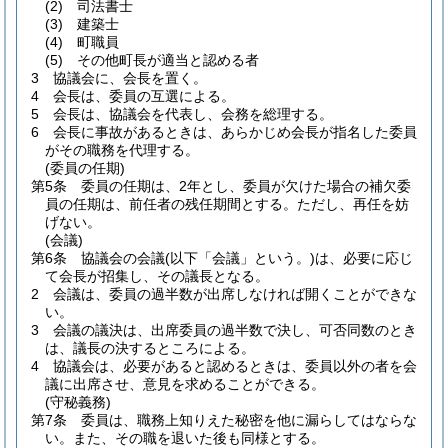
(2)
司法書士
(3)
建築士
(4)
町職員
(5)
その他町長が適当と認める者
3
協議会に、会長を置く。
4
会長は、委員の互選による。
5
会長は、協議会を代表し、会務を総理する。
6
会長に事故があるときは、あらかじめ会長が指名した委員
がその職務を代理する。
(委員の任期)
第5条
委員の任期は、2年とし、委員が欠けた場合の補欠委
員の任期は、前任者の残任期間とする。
ただし、再任を妨
げない。
(会議)
第6条
協議会の会議
(以下「会議」という。)
は、必要に応じ
て会長が招集し、その議長となる。
2
会議は、委員の過半数が出席しなければ開くことができな
い。
3
会議の議決は、出席委員の過半数で決し、可否同数のとき
は、議長の決するところによる。
4
協議会は、必要があると認めるときは、委員以外の者を会
議に出席させ、意見を求めることができる。
(守秘義務)
第7条
委員は、職務上知りえた秘密を他に漏らしてはならな
い。
また、その職を退いた後も同様とする。