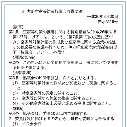
○伊方町空家等対策協議会設置要綱
平成30年3月30日
告示第19号
(設置)
第1条
空家等対策の推進に関する特別措置法
(平成26年法律
第127号。以下「法」という。)
第7条第1項の規定に基づ
き、空家等対策計画の作成及び空家等に関する施策の推進
その他必要な協議を行うため、伊方町空家等対策協議会
(以
下「協議会」という。)
を置く。
(用語の定義)
第2条
この告示において使用する用語は、法において使用す
る用語の例による。
(所管事務)
第3条
協議会の所管事務は、次のとおりとする。
(1)
空家等対策計画の作成及び変更並びに実施に関するこ
と。
(2)
特定空家等の認定に関すること。
(3)
空家等に関する施策の推進に関すること。
(4)
その他空家対策上必要と認める事項に関すること。
(組織)
第4条
協議会は、委員10人以内で組織する。
2
委員は次に掲げる者の内から、町長が委嘱又は任命する。
(1)
区長会会長