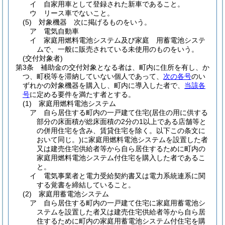
イ
自家用車として登録された新車であること。
ウ
リース車でないこと。
(5)
対象機器 次に掲げるものをいう。
ア
電気自動車
イ
家庭用燃料電池システム及び家庭 用蓄電池システ
ムで、一般に販売されている未使用のものをいう。
(交付対象者)
第3条
補助金の交付対象となる者は、町内に住所を有し、か
つ、町税等を滞納していない個人であって、
次の各号
のい
ずれかの対象機器を購入し、町内に導入した者で、
当該各
号
に定める要件を満たす者とする。
(1)
家庭用燃料電池システム
ア
自ら居住する町内の一戸建て住宅
(居住の用に供する
部分の床面積が総床面積の2分の1以上である店舗等と
の併用住宅を含み、賃貸住宅を除く。以下この条文に
おいて同じ。)
に家庭用燃料電池システムを設置した者
又は建売住宅供給者等から自ら居住するために町内の
家庭用燃料電池システム付住宅を購入した者であるこ
と。
イ
電気事業者と電力受給契約書又は電力系統連系に関
する覚書を締結していること。
(2)
家庭用蓄電池システム
ア
自ら居住する町内の一戸建て住宅に家庭用蓄電池シ
ステムを設置した者又は建売住宅供給者等から自ら居
住するために町内の家庭用蓄電池システム付住宅を購