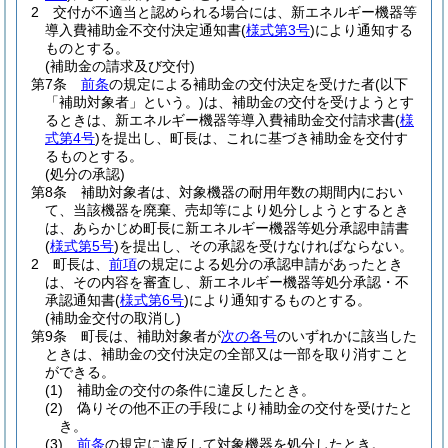
2
交付が不適当と認められる場合には、新エネルギー機器等
導入費補助金不交付決定通知書
(
様式第3号
)
により通知する
ものとする。
(補助金の請求及び交付)
第7条
前条
の規定による補助金の交付決定を受けた者
(以下
「補助対象者」という。)
は、補助金の交付を受けようとす
るときは、新エネルギー機器等導入費補助金交付請求書
(
様
式第4号
)
を提出し、町長は、これに基づき補助金を交付す
るものとする。
(処分の承認)
第8条
補助対象者は、対象機器の耐用年数の期間内におい
て、当該機器を廃棄、売却等により処分しようとするとき
は、あらかじめ町長に新エネルギー機器等処分承認申請書
(
様式第5号
)
を提出し、その承認を受けなければならない。
2
町長は、
前項
の規定による処分の承認申請があったとき
は、その内容を審査し、新エネルギー機器等処分承認・不
承認通知書
(
様式第6号
)
により通知するものとする。
(補助金交付の取消し)
第9条
町長は、補助対象者が
次の各号
のいずれかに該当した
ときは、補助金の交付決定の全部又は一部を取り消すこと
ができる。
(1)
補助金の交付の条件に違反したとき。
(2)
偽りその他不正の手段により補助金の交付を受けたと
き。
(3)
前条
の規定に違反して対象機器を処分したとき。