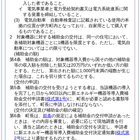
入した者であること。
イ
電気事業者と電力受給契約書又は電力系統連系に関
する覚書を締結していること。
(3)
電気自動車 自動車検査証に記載されている使用の本
拠の位置が伊方町内となっており、自家用として購入す
るものであること。
2
対象機器に対する補助金の交付は、同一の住宅において、
各補助対象機器ごとに1機器を限度とする。
ただし、電気自
動車についてはこの限りでない。
(補助金の額)
第4条
補助金の額は、対象機器導入費から国その他の補助金
等の収入額を控除した額又は20万円のいずれか低い方の額
とする。
ただし、算出された額に1,000円未満の端数が生じ
た場合は、これを切り捨てるものとする。
(交付の申請)
第5条
補助金の交付を受けようとする者は、当該機器の導入
を完了した日から90日以内に新エネルギー機器等導入費補
助金交付申請書
(
様式第1号
)
に、町長が必要と認める書類等
を添付して、町長に申請しなければならない。
(交付の決定及び補助金の額の確定)
第6条
町長は、
前条
の規定による補助金の交付申請があった
ときは、その内容を審査し、必要に応じて現地調査を行
い、適当と認めたときは、補助金の交付を決定し、申請者
に新エネルギー機器等導入費補助金交付決定通知書
(
様式第
2号
)
により通知するものとする。