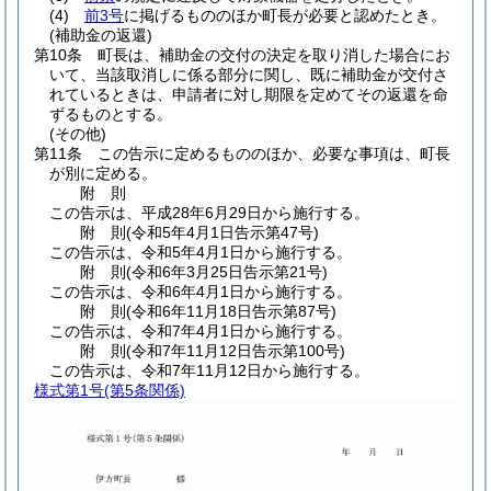
(4)
前3号
に掲げるもののほか町長が必要と認めたとき。
(補助金の返還)
第10条
町長は、補助金の交付の決定を取り消した場合にお
いて、当該取消しに係る部分に関し、既に補助金が交付さ
れているときは、申請者に対し期限を定めてその返還を命
ずるものとする。
(その他)
第11条
この告示に定めるもののほか、必要な事項は、町長
が別に定める。
附
則
この告示は、平成28年6月29日から施行する。
附
則
(令和5年4月1日
告示第47号)
この告示は、令和5年4月1日から施行する。
附
則
(令和6年3月25日
告示第21号)
この告示は、令和6年4月1日から施行する。
附
則
(令和6年11月18日
告示第87号)
この告示は、令和7年4月1日から施行する。
附
則
(令和7年11月12日
告示第100号)
この告示は、令和7年11月12日から施行する。
様式第1号
(第5条関係)