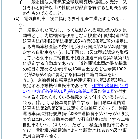
イ
一般財団法人電気安全環境研究所の認証を受け、又
はそれと同等以上の性能及び品質を有すると町長が認
めたものであること。
(4)
電気自動車 次に掲げる要件を全て満たすものをい
う。
ア
搭載された電池によって駆動される電動機のみを原
動機とし、内燃機関を併用しない検査済自動車
(道路運
送車両法
(昭和26年法律第185号)
第60条第1項の規定に
よる自動車検査証の交付を受けた同法第2条第2項に規
定する自動車をいう。以下同じ。)
又は型式認定を取得
している側車付二輪自動車
(道路運送車両法第2条第2項
に規定する自動車であって、道路運送車両の保安基準
の細目を定める告示
(平成15年国土交通省告示第1002
号)
第2条第4項に規定する側車付二輪自動車をい
う。)
、原動機付自転車
(道路運送車両法第2条第3項に
規定する原動機付自転車であって、
伊方町税条例
(平成
17年伊方町条例第61号)
第91条第1項
及び
第2項
で付す
べき旨を定められている標識を取り付けているものに
限る。)
若しくは軽車両に該当する二輪自動車
(道路運
送車両法第2条第2項に規定する自動車であって、道路
運送車両法施行規則
(昭和26年運輸省令第74号)
第2条別
表第1において自動車の種別が軽自動車に該当する二輪
自動車をいう。)
をいう。
ただし、検査済自動車にあっ
ては、電動機が鉛電池によって駆動されるもの及び事
業用自動車を除く。