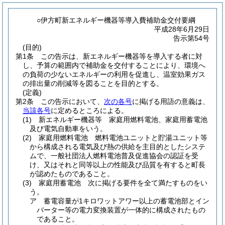
○伊方町新エネルギー機器等導入費補助金交付要綱
平成28年6月29日
告示第54号
(目的)
第1条
この告示は、新エネルギー機器等を導入する者に対
し、予算の範囲内で補助金を交付することにより、環境へ
の負荷の少ないエネルギーの利用を促進し、温室効果ガス
の排出量の削減等を図ることを目的とする。
(定義)
第2条
この告示において、
次の各号
に掲げる用語の意義は、
当該各号
に定めるところによる。
(1)
新エネルギー機器等 家庭用燃料電池、家庭用蓄電池
及び電気自動車をいう。
(2)
家庭用燃料電池 燃料電池ユニットと貯湯ユニット等
から構成される電気及び熱の供給を主目的としたシステ
ムで、一般社団法人燃料電池普及促進協会の認証を受
け、又はそれと同等以上の性能及び品質を有すると町長
が認めたものであること。
(3)
家庭用蓄電池 次に掲げる要件を全て満たすものをい
う。
ア
蓄電容量が1キロワットアワー以上の蓄電池部とイン
バーター等の電力変換装置が一体的に構成されたもの
であること。