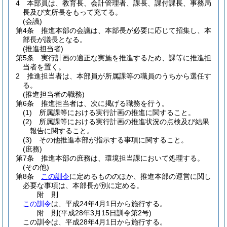
4
本部員は、教育長、会計管理者、課長、課付課長、事務局
長及び支所長をもって充てる。
(会議)
第4条
推進本部の会議は、本部長が必要に応じて招集し、本
部長が議長となる。
(推進担当者)
第5条
実行計画の適正な実施を推進するため、課等に推進担
当者を置く。
2
推進担当者は、本部員が所属課等の職員のうちから選任す
る。
(推進担当者の職務)
第6条
推進担当者は、次に掲げる職務を行う。
(1)
所属課等における実行計画の推進に関すること。
(2)
所属課等における実行計画の推進状況の点検及び結果
報告に関すること。
(3)
その他推進本部が指示する事項に関すること。
(庶務)
第7条
推進本部の庶務は、環境担当課において処理する。
(その他)
第8条
この訓令
に定めるもののほか、推進本部の運営に関し
必要な事項は、本部長が別に定める。
附
則
この訓令
は、平成24年4月1日から施行する。
附
則
(平成28年3月15日
訓令第2号)
この訓令は、平成28年4月1日から施行する。