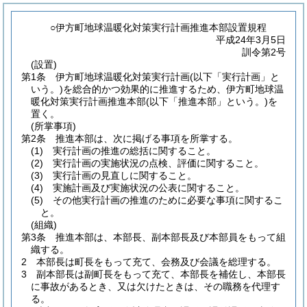
○伊方町地球温暖化対策実行計画推進本部設置規程
平成24年3月5日
訓令第2号
(設置)
第1条
伊方町地球温暖化対策実行計画
(以下「実行計画」と
いう。)
を総合的かつ効果的に推進するため、伊方町地球温
暖化対策実行計画推進本部
(以下「推進本部」という。)
を
置く。
(所掌事項)
第2条
推進本部は、次に掲げる事項を所掌する。
(1)
実行計画の推進の総括に関すること。
(2)
実行計画の実施状況の点検、評価に関すること。
(3)
実行計画の見直しに関すること。
(4)
実施計画及び実施状況の公表に関すること。
(5)
その他実行計画の推進のために必要な事項に関するこ
と。
(組織)
第3条
推進本部は、本部長、副本部長及び本部員をもって組
織する。
2
本部長は町長をもって充て、会務及び会議を総理する。
3
副本部長は副町長をもって充て、本部長を補佐し、本部長
に事故があるとき、又は欠けたときは、その職務を代理す
る。