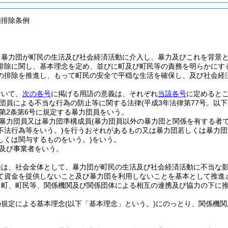
団排除条例
、暴力団が町民の生活及び社会経済活動に介入し、暴力及びこれを背景
排除に関し、基本理念を定め、並びに町及び町民等の責務を明らかにす
の排除を推進し、もって町民の安全で平穏な生活を確保し、及び社会経
おいて、
次の各号
に掲げる用語の意義は、それぞれ
当該各号
に定めると
団員による不当な行為の防止等に関する法律
(平成3年法律第77号。以
第2条第6号に規定する暴力団員をいう。
暴力団員又は暴力団準構成員
(暴力団員以外の暴力団と関係を有する者
不法行為等をいう。)
を行うおそれがあるもの又は暴力団若しくは暴力団
しくは関与するものをいう。)
をいう。
及び事業者をいう。
除は、社会全体として、暴力団が町民の生活及び社会経済活動に不当な
て資金を提供しないこと及び暴力団を利用しないことを基本として推進
、町、町民等、関係機関及び関係団体による相互の連携及び協力の下に
の規定による基本理念
(以下「基本理念」という。)
にのっとり、関係機関