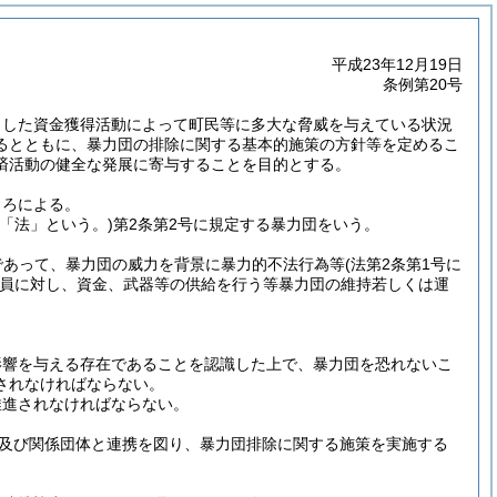
平成23年12月19日
条例第20号
とした資金獲得活動によって町民等に多大な脅威を与えている状況
るとともに、暴力団の排除に関する基本的施策の方針等を定めるこ
済活動の健全な発展に寄与することを目的とする。
ころによる。
下「法」という。)
第2条第2号に規定する暴力団をいう。
であって、暴力団の威力を背景に暴力的不法行為等
(法第2条第1号に
員に対し、資金、武器等の供給を行う等暴力団の維持若しくは運
影響を与える存在であることを認識した上で、暴力団を恐れないこ
されなければならない。
推進されなければならない。
及び関係団体と連携を図り、暴力団排除に関する施策を実施する