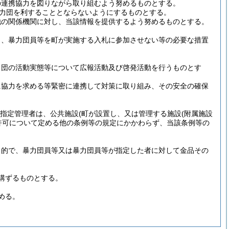
の連携協力を図りながら取り組むよう努めるものとする。
力団を利することとならないようにするものとする。
他の関係機関に対し、当該情報を提供するよう努めるものとする。
う、暴力団員等を町が実施する入札に参加させない等の必要な措置
力団の活動実態等について広報活動及び啓発活動を行うものとす
に協力を求める等緊密に連携して対策に取り組み、その安全の確保
る指定管理者は、公共施設
(町が設置し、又は管理する施設
(附属施設
許可について定める他の条例等の規定にかかわらず、当該条例等の
目的で、暴力団員等又は暴力団員等が指定した者に対して金品その
講ずるものとする。
める。