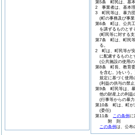
第5条
町民は、基
2
事業者は、基本
3
町民等は、暴力
(町の事務及び事業
第6条
町は、公共
を講ずるものとす
(町民等に対する支
第7条
町は、町民
る。
2
町は、町民等が
に配慮するものと
(公共施設の使用の
第8条
町長、教育
を含む。)
をいう。
規定に基づく使用
(利益の供与の禁止
第9条
町民等は、
他の財産上の利益
(行事等からの暴力
第10条
町は、町が
(委任)
第11条
この条例
に
附
則
この条例
は、公布