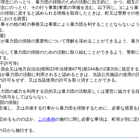
本理念にのっとり、暴力団の排除のための活動に自主的に、かつ、相互
理念にのっとり、その行う事業
(事業の準備を含む。以下同じ。)
により暴
団の排除に資すると認められる情報を取得したときは、町又は警察その
における措置)
工事その他の町の事務又は事業により暴力団を利することとならないよ
る。
援)
等が暴力団の排除の重要性について理解を深めることができるよう、暴
安心して暴力団の排除のための活動に取り組むことができるよう、警察
する。
不許可等)
委員会又は地方自治法
(昭和22年法律第67号)
第244条の2第3項に規定す
)
が暴力団の活動に利用されると認めるときは、当該公共施設の使用の
の許可をせず、又は当該使用の許可を取り消すことができる。
)
暴力団の威力を利用する目的又は暴力団の活動若しくは運営に協力する
の供与をしてはならない。
団の排除)
主催し、又は共催する行事から暴力団を排除するために、必要な措置を
定めるもののほか、
この条例
の施行に関し必要な事項は、町長が別に定
の日から施行する。