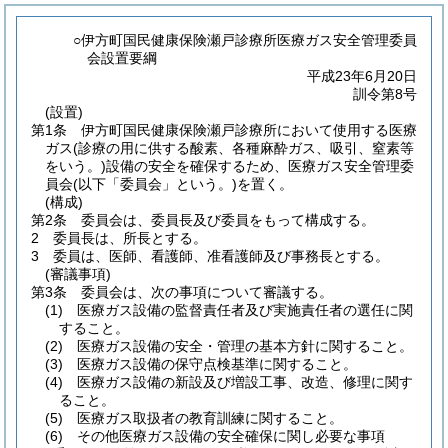
○伊方町国民健康保険瀬戸診療所医療ガス安全管理委員
会設置要綱
平成23年6月20日
訓令第8号
(設置)
第1条
伊方町国民健康保険瀬戸診療所において使用する医療
ガス
(診療の用に供する酸素、各種麻酔ガス、吸引、窒素等
をいう。)
設備の安全を確保するため、医療ガス安全管理委
員会
(以下「委員会」という。)
を置く。
(構成)
第2条
委員会は、委員長及び委員をもって構成する。
2
委員長は、所長とする。
3
委員は、医師、看護師、准看護師及び事務長とする。
(審議事項)
第3条
委員会は、次の事項について審議する。
(1)
医療ガス設備の監督責任者及び実施責任者の選任に関
すること。
(2)
医療ガス設備の安全・管理の基本方針に関すること。
(3)
医療ガス設備の保守点検基準に関すること。
(4)
医療ガス設備の新設及び増設工事、改造、修理に関す
ること。
(5)
医療ガス取扱者の教育訓練に関すること。
(6)
その他医療ガス設備の安全確保に関し必要な事項