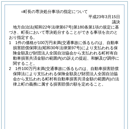
○町長の専決処分事項の指定について
平成23年3月15日
議決
地方自治法
(昭和22年法律第67号)
第180条第1項の規定に基
づき、町長において専決処分することができる事項を次のと
おり指定する。
1 1件の価格が100万円未満
(交通事故に係るものは、自動車
損害賠償保障法
(昭和30年法律第97号)
により支払われる保
険金額及び財団法人全国自治協会から支払われる町村有自
動車損害共済金額の範囲内)
の訴えの提起、和解及び調停に
関すること。
2 1件100万円未満
(交通事故に係るものは、自動車損害賠償
保障法により支払われる保険金額及び財団法人全国自治協
会から支払われる町村有自動車損害共済金額の範囲内)
の法
律上町の義務に属する損害賠償の額を定めること。