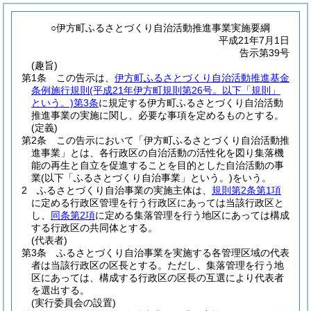
○伊方町ふるさとづくり自治活動推進事業実施要綱
平成21年7月1日
告示第39号
(趣旨)
第1条
この告示は、
伊方町ふるさとづくり自治活動推進基金
条例施行規則
(平成21年伊方町規則第26号。以下「規則」
という。)
第3条
に規定する伊方町ふるさとづくり自治活動
推進事業の実施に関し、必要な事項を定めるものとする。
(定義)
第2条
この告示において「伊方町ふるさとづくり自治活動推
進事業」とは、各行政区の自治活動の活性化を図り集落機
能の再生と自立を促進することを目的とした自治活動の事
業
(以下「ふるさとづくり自治事業」という。)
をいう。
2
ふるさとづくり自治事業の実施主体は、
規則第2条第1項
に定める行政区管理を行う行政区にあっては当該行政区と
し、
同条第2項
に定める集落管理を行う地区にあっては構成
する行政区の共同体とする。
(代表者)
第3条
ふるさとづくり自治事業を実施する各管理区域の代表
者は当該行政区の区長とする。
ただし、集落管理を行う地
区にあっては、構成する行政区の区長の互選により代表者
を選出する。
(実行委員会の設置)