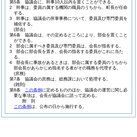
第5条
協議会に、幹事10人以内を置くことができる。
2
幹事は、委員の属する機関の職員のうちから、町長が任命
する。
3
幹事は、協議会の所掌事務について、委員及び専門委員を
補佐する。
(部会)
第6条
協議会は、その定めるところにより、部会を置くこと
ができる。
2
部会に属すべき委員及び専門委員は、会長が指名する。
3
部会に部会長を置き、会長の指名する委員がこれに当た
る。
4
部会長に事故があるときは、部会に属する委員のうちから
部会長があらかじめ指名する者がその職務を代理する。
(庶務)
第7条
協議会の庶務は、総務課において処理する。
(雑則)
第8条
この条例
に定めるもののほか、協議会の運営に関し必
要な事項は、会長が協議会に諮って定める。
附
則
この条例
は、公布の日から施行する。