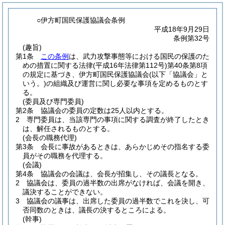
○伊方町国民保護協議会条例
平成18年9月29日
条例第32号
(趣旨)
第1条
この条例
は、武力攻撃事態等における国民の保護のた
めの措置に関する法律
(平成16年法律第112号)
第40条第8項
の規定に基づき、伊方町国民保護協議会
(以下「協議会」と
いう。)
の組織及び運営に関し必要な事項を定めるものとす
る。
(委員及び専門委員)
第2条
協議会の委員の定数は25人以内とする。
2
専門委員は、当該専門の事項に関する調査が終了したとき
は、解任されるものとする。
(会長の職務代理)
第3条
会長に事故があるときは、あらかじめその指名する委
員がその職務を代理する。
(会議)
第4条
協議会の会議は、会長が招集し、その議長となる。
2
協議会は、委員の過半数の出席がなければ、会議を開き、
議決することができない。
3
協議会の議事は、出席した委員の過半数でこれを決し、可
否同数のときは、議長の決するところによる。
(幹事)