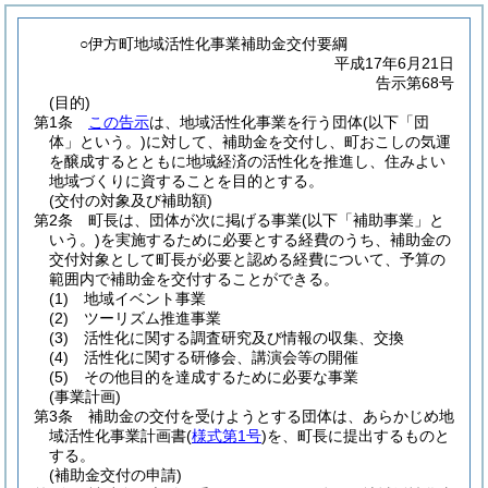
○伊方町地域活性化事業補助金交付要綱
平成17年6月21日
告示第68号
(目的)
第1条
この告示
は、地域活性化事業を行う団体
(以下「団
体」という。)
に対して、補助金を交付し、町おこしの気運
を醸成するとともに地域経済の活性化を推進し、住みよい
地域づくりに資することを目的とする。
(交付の対象及び補助額)
第2条
町長は、団体が次に掲げる事業
(以下「補助事業」と
いう。)
を実施するために必要とする経費のうち、補助金の
交付対象として町長が必要と認める経費について、予算の
範囲内で補助金を交付することができる。
(1)
地域イベント事業
(2)
ツーリズム推進事業
(3)
活性化に関する調査研究及び情報の収集、交換
(4)
活性化に関する研修会、講演会等の開催
(5)
その他目的を達成するために必要な事業
(事業計画)
第3条
補助金の交付を受けようとする団体は、あらかじめ地
域活性化事業計画書
(
様式第1号
)
を、町長に提出するものと
する。
(補助金交付の申請)