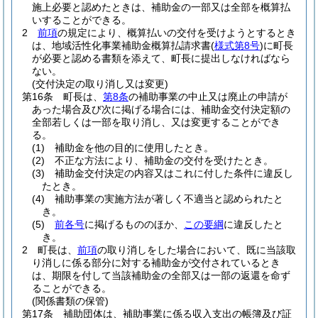
施上必要と認めたときは、補助金の一部又は全部を概算払
いすることができる。
2
前項
の規定により、概算払いの交付を受けようとするとき
は、地域活性化事業補助金概算払請求書
(
様式第8号
)
に町長
が必要と認める書類を添えて、町長に提出しなければなら
ない。
(交付決定の取り消し又は変更)
第16条
町長は、
第8条
の補助事業の中止又は廃止の申請が
あった場合及び次に掲げる場合には、補助金交付決定額の
全部若しくは一部を取り消し、又は変更することができ
る。
(1)
補助金を他の目的に使用したとき。
(2)
不正な方法により、補助金の交付を受けたとき。
(3)
補助金交付決定の内容又はこれに付した条件に違反し
たとき。
(4)
補助事業の実施方法が著しく不適当と認められたと
き。
(5)
前各号
に掲げるもののほか、
この要綱
に違反したと
き。
2
町長は、
前項
の取り消しをした場合において、既に当該取
り消しに係る部分に対する補助金が交付されているとき
は、期限を付して当該補助金の全部又は一部の返還を命ず
ることができる。
(関係書類の保管)
第17条
補助団体は、補助事業に係る収入支出の帳簿及び証