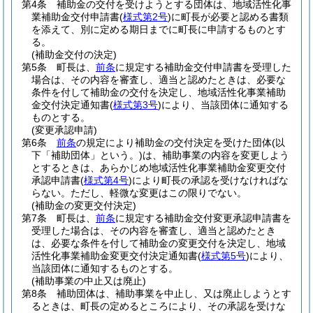
第4条
補助金の交付を受けようとする団体は、地域活性化事
業補助金交付申請書
(
様式第2号
)
に町長が必要と認める書類
を添えて、別に定める期日までに町長に申請するものとす
る。
(補助金交付の決定)
第5条
町長は、
前条
に規定する補助金交付申請書を受理した
場合は、その内容を審査し、適当と認めたときは、必要な
条件を付して補助金の交付を決定し、地域活性化事業補助
金交付決定通知書
(
様式第3号
)
により、当該団体に通知する
ものとする。
(変更承認申請)
第6条
前条
の規定により補助金の交付決定を受けた団体
(以
下「補助団体」という。)
は、補助事業の内容を変更しよう
とするときは、あらかじめ地域活性化事業補助金変更交付
承認申請書
(
様式第4号
)
により町長の承認を受けなければな
らない。
ただし、軽微な変更はこの限りでない。
(補助金の変更交付決定)
第7条
町長は、
前条
に規定する補助金交付変更承認申請書を
受理した場合は、その内容を審査し、適当と認めたとき
は、必要な条件を付して補助金の変更交付を決定し、地域
活性化事業補助金変更交付決定通知書
(
様式第5号
)
により、
当該団体に通知するものとする。
(補助事業の中止又は廃止)
第8条
補助団体は、補助事業を中止し、又は廃止しようとす
るときは、町長の定めるところにより、その承認を受けな