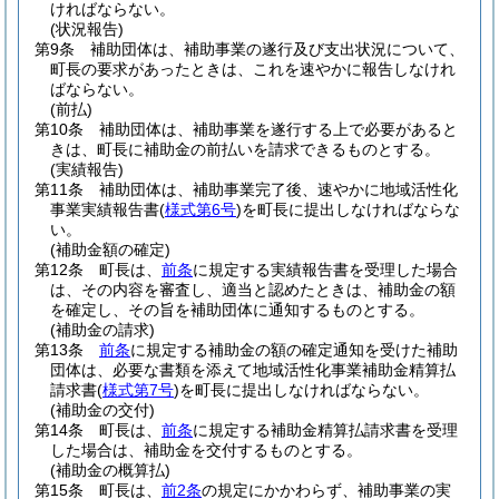
ければならない。
(状況報告)
第9条
補助団体は、補助事業の遂行及び支出状況について、
町長の要求があったときは、これを速やかに報告しなけれ
ばならない。
(前払)
第10条
補助団体は、補助事業を遂行する上で必要があると
きは、町長に補助金の前払いを請求できるものとする。
(実績報告)
第11条
補助団体は、補助事業完了後、速やかに地域活性化
事業実績報告書
(
様式第6号
)
を町長に提出しなければならな
い。
(補助金額の確定)
第12条
町長は、
前条
に規定する実績報告書を受理した場合
は、その内容を審査し、適当と認めたときは、補助金の額
を確定し、その旨を補助団体に通知するものとする。
(補助金の請求)
第13条
前条
に規定する補助金の額の確定通知を受けた補助
団体は、必要な書類を添えて地域活性化事業補助金精算払
請求書
(
様式第7号
)
を町長に提出しなければならない。
(補助金の交付)
第14条
町長は、
前条
に規定する補助金精算払請求書を受理
した場合は、補助金を交付するものとする。
(補助金の概算払)
第15条
町長は、
前2条
の規定にかかわらず、補助事業の実