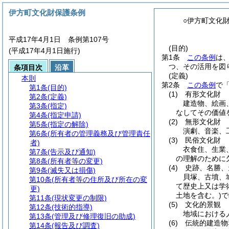
伊方町文化財保護条例
○伊方町文化
平成17年4月1日 条例第107号
(目的)
(平成17年4月1日施行)
第1条
この条例
は
つ、その活用を図
条項目次
沿革
(定義)
本則
第2条
この条例
で
第1条
(目的)
(1)
有形文化財
第2条
(定義)
建造物、絵画
第3条
(指定)
なしてその価値
第4条
(指定申請)
(2)
無形文化財
第5条
(指定の解除)
演劇、音楽、
第6条
(所有者の管理義務及び管理責任
(3)
民俗文化財
者)
衣食住、生業
第7条
(告示及び通知)
の理解のために
第8条
(所有者等の変更)
(4)
史跡、名勝、
第9条
(滅失又は損傷)
貝塚、古墳、
第10条
(所有者等の住所及び所在の変
て歴史上又は学
更)
土地を含む。)
で
第11条
(現状変更の制限)
(5)
文化的景観
第12条
(技術的指導)
地域における
第13条
(管理及び修理復旧の助成)
(6)
伝統的建造物
第14条
(報告及び調査)