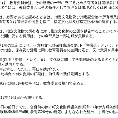
には、教育委員会は、その経費の一部に充てるため所有者又は管理者に
う場合には、教育委員会はその条件として管理又は修理若しくは復旧に
は、必要があると認めるときは、指定文化財及び指定記念物の所有者又
所有者又は管理者の同意を得て、指定文化財及び指定記念物の所在する
は、指定文化財の所有者に対し指定文化財の公開を勧告することができ
り公開に要する費用は、その全部又は一部を町が負担する。
条第1項の規定により、伊方町文化財保護審議会
(以下「審議会」という。)
財の指定、保存及び活用に関し教育委員会の諮問に応じ、又は意見を具
員
(以下「委員」という。)
は、文化財に関して学識経験のある者のうち
0人以内とする。
年とする。
ただし、再任を妨げない。
じた場合の補欠委員の任期は、前任者の残任期間とする。
施行に関し必要な事項は、教育委員会規則で定める。
17年4月1日から施行する。
の日の前日までに、合併前の伊方町文化財保護条例
(昭和37年伊方町条例第
例
(昭和48年三崎町条例第26号)
の規定によりなされた処分、手続その他