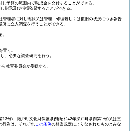
対し予算の範囲内で助成金を交付することができる。
関し指示及び指揮監督することができる。
は管理者に対し現状又は管理、修理若しくは復旧の状況につき報告
場所に立入調査を行うことができる。
る。
を置く。
申し、必要な調査研究を行う。
から教育委員会が委嘱する。
13号)
、瀬戸町文化財保護条例
(昭和42年瀬戸町条例第1号)
又は三
の行為は、それぞれ
この条例
の相当規定によりなされたものとみな