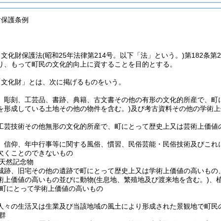
財保護条例
、文化財保護法
(昭和25年法律第214号。以下「法」という。)
第182条
り、もって町民の文化的向上に資することを目的とする。
「文化財」とは、次に掲げるものをいう。
、彫刻、工芸品、書跡、典籍、古文書その他の有形の文化的所産で、町
を形成している土地その他の物件を含む。)
及び考古資料その他の学術上
工芸技術その他無形の文化的所産で、町にとって歴史上又は芸術上価値
、信仰、年中行事等に関する風俗、慣習、民俗芸能・民俗技術及びこれ
欠くことのできないもの
天然記念物
城跡、旧宅その他の遺跡で町にとって歴史上又は学術上価値の高いもの
術上価値の高いもの並びに動物
(生息地、繁殖地及び渡来地を含む。)
、
町にとって学術上価値の高いもの
人々の生活又は生業及び当該地域の風土により形成された景観地で町民
群