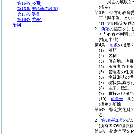
周囲の環境と
第15条
(公開)
(指定)
第16条
(審議会の設置)
第3条
伊方町教育
第17条
(委員)
下「県条例」とい
第18条
(委任)
は伊方町指定史跡
附則
2
前項
の指定をし
く占有者が判明し
(指定申請)
第4条
前条
の指定
(1)
種類
(2)
名称
(3)
所在地、地目
(4)
所有者の住所
(5)
管理者の住所
(6)
物質形状の構
(7)
現状
(写真添付
(8)
由来、徴証、
(9)
維持及び保存
(10)
前各号
に掲
(指定の解除)
第5条
指定文化財
る。
2
第3条第1項
の規
(所有者の管理義務
第6条
指定有形文