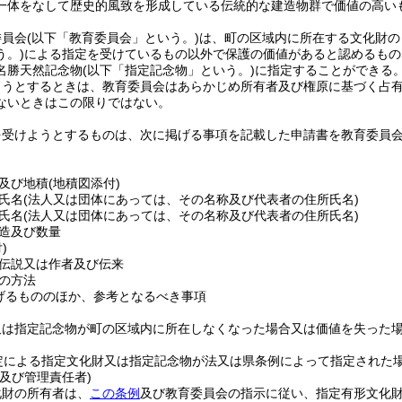
一体をなして歴史的風致を形成している伝統的な建造物群で価値の高い
委員会
(以下「教育委員会」という。)
は、町の区域内に所在する文化財の
う。)
による指定を受けているもの以外で保護の価値があると認めるもの
名勝天然記念物
(以下「指定記念物」という。)
に指定することができる
ようとするときは、教育委員会はあらかじめ所有者及び権原に基づく占
ないときはこの限りではない。
を受けようとするものは、次に掲げる事項を記載した申請書を教育委員
及び地積
(地積図添付)
氏名
(法人又は団体にあっては、その名称及び代表者の住所氏名)
氏名
(法人又は団体にあっては、その名称及び代表者の住所氏名)
造及び数量
)
伝説又は作者及び伝来
の方法
げるもののほか、参考となるべき事項
又は指定記念物が町の区域内に所在しなくなった場合又は価値を失った
定による指定文化財又は指定記念物が法又は県条例によって指定された
及び管理責任者)
化財の所有者は、
この条例
及び教育委員会の指示に従い、指定有形文化