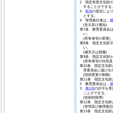
2
指定有形文化財
することができる
3
前項
の規定によ
とする。
4
管理責任者は、
第
(告示及び通知)
第7条
教育委員会
い。
(所有者等の変更)
第8条
指定文化財
い。
(滅失又は損傷)
第9条
指定文化財
(所有者等の住所及
第10条
指定文化財
育委員会に届け出
(現状変更の制限)
第11条
指定文化財
2
教育委員会は、
3
第1項
の許可を受
ことができる。
(技術的指導)
第12条
指定文化財
(管理及び修理復旧
第13条
指定文化財