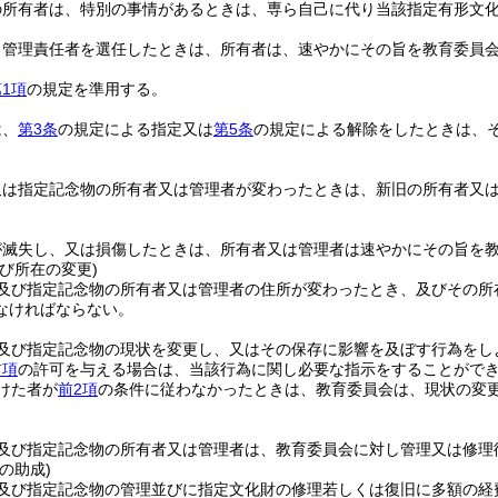
の所有者は、特別の事情があるときは、専ら自己に代り当該指定有形文
。
り管理責任者を選任したときは、所有者は、速やかにその旨を教育委員
1項
の規定を準用する。
は、
第3条
の規定による指定又は
第5条
の規定による解除をしたときは、
又は指定記念物の所有者又は管理者が変わったときは、新旧の所有者又
が滅失し、又は損傷したときは、所有者又は管理者は速やかにその旨を
び所在の変更)
及び指定記念物の所有者又は管理者の住所が変わったとき、及びその所
なければならない。
及び指定記念物の現状を変更し、又はその保存に影響を及ぼす行為をし
前項
の許可を与える場合は、当該行為に関し必要な指示をすることがで
けた者が
前2項
の条件に従わなかったときは、教育委員会は、現状の変
及び指定記念物の所有者又は管理者は、教育委員会に対し管理又は修理
の助成)
及び指定記念物の管理並びに指定文化財の修理若しくは復旧に多額の経