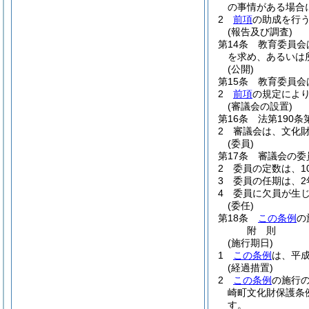
の事情がある場合
2
前項
の助成を行
(報告及び調査)
第14条
教育委員会
を求め、あるいは
(公開)
第15条
教育委員会
2
前項
の規定によ
(審議会の設置)
第16条
法第190
2
審議会は、文化
(委員)
第17条
審議会の委
2
委員の定数は、1
3
委員の任期は、2
4
委員に欠員が生
(委任)
第18条
この条例
の
附
則
(施行期日)
1
この条例
は、平成
(経過措置)
2
この条例
の施行
崎町文化財保護条
す。