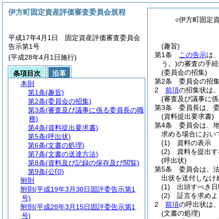
伊方町固定資産評価審査委員会規程
○伊方町固定
平成17年4月1日 固定資産評価審査委員会
(趣旨)
告示第1号
第1条
この告示
は
(平成28年4月1日施行)
う。)
の審査の手続
(委員会の招集)
条項目次
沿革
第2条
委員会の招
本則
2
前項
の招集状は
第1条
(趣旨)
(審査及び議事に係
第2条
(委員会の招集)
第3条
委員長は、
第3条
(審査及び議事に係る委員長の職
(資料提出要求書)
務)
第4条
委員会は、
第4条
(資料提出要求書)
求める場合におい
第5条
(呼出状)
(1)
資料の表示
第6条
(文書の処理)
(2)
資料を提出す
第7条
(文書の送達方法)
(呼出状)
第8条
(資料及び記録の保存及び閲覧)
第5条
委員会は、法
第9条
(公印)
出状を送付しなけ
附則
(1)
出頭すべき日
附則
(平成19年3月30日固評委告示第1
(2)
証言を求めよ
号)
2
前項
の呼出状は
附則
(平成28年3月15日固評委告示第1
(文書の処理)
号)