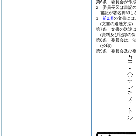
第6条
委員会が作
2
委員長又は書記
書記が署名押印し
3
前2項
の文書には
(文書の送達方法)
第7条
文書の送達
(資料及び記録の保
第8条
委員会は、法
(公印)
第9条
委員会及び