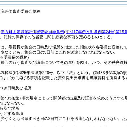
資産評価審査委員会規程
、
伊方町固定資産評価審査委員会条例
(平成17年伊方町条例第24号)
第15
、記録の保存その他審査に関し必要な事項を定めるものとする。
集は、委員長が集会の日時及び場所を指定した招集状を各委員に送達し
、少なくとも、集会の日の5日前にこれを送達しなければならない。
る委員長の職務)
委員会の行う審査及び議事についてその進行を図り、かつ、その秩序維
地方税法
(昭和25年法律第226号。以下「法」という。)
第433条第3項
ては、次に掲げる事項を記載した資料提出要求書を当該資料を所持する
べき日時及び場所
第433条第7項の規定によって関係者の出席及び証言を求めようとす
ればならない。
時及び場所
うとする事項
、少なくとも出頭すべき日の2日前にこれを送達しなければならない。
た