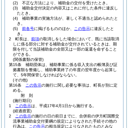
(2)
不正な方法により、補助金の交付を受けたとき。
(3)
補助金交付決定の内容又はこれに付した条件に違反し
たとき。
(4)
補助事業の実施方法が、著しく不適当と認められたと
き。
(5)
前各号
に掲げるもののほか、
この告示
に違反したと
き。
2
町長は、
前項
の取消しをした場合において、既に当該取消
しに係る部分に対する補助金が交付されているときは、期
限を付して当該補助金の全部又は一部の返還を命ずること
ができる。
(関係書類の保管)
第15条
補助団体は、補助事業に係る収入支出の帳簿及び証
拠書類を整備し、補助事業終了の年度の翌年度から起算し
て、5年間保管しなければならない。
(その他)
第16条
この告示
の施行に関し必要な事項は、町長が別に定
める。
附
則
(施行期日)
1
この告示
は、平成17年4月1日から施行する。
(経過措置)
2
この告示
の施行の日の前日までに、合併前の伊方町国際交
流事業補助金交付要綱の規定によりなされた手続その他の
行為は、
この告示
の相当規定によりなされたものとみな