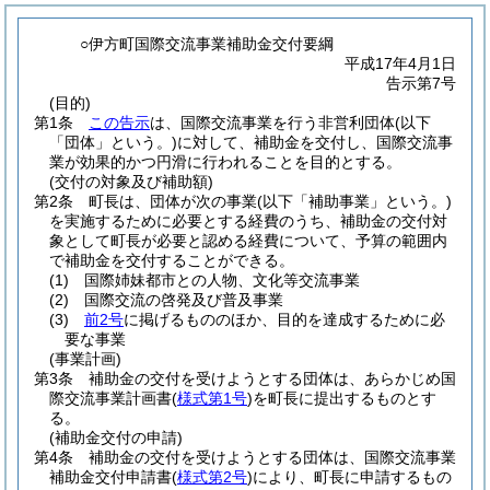
○伊方町国際交流事業補助金交付要綱
平成17年4月1日
告示第7号
(目的)
第1条
この告示
は、国際交流事業を行う非営利団体
(以下
「団体」という。)
に対して、補助金を交付し、国際交流事
業が効果的かつ円滑に行われることを目的とする。
(交付の対象及び補助額)
第2条
町長は、団体が次の事業
(以下「補助事業」という。)
を実施するために必要とする経費のうち、補助金の交付対
象として町長が必要と認める経費について、予算の範囲内
で補助金を交付することができる。
(1)
国際姉妹都市との人物、文化等交流事業
(2)
国際交流の啓発及び普及事業
(3)
前2号
に掲げるもののほか、目的を達成するために必
要な事業
(事業計画)
第3条
補助金の交付を受けようとする団体は、あらかじめ国
際交流事業計画書
(
様式第1号
)
を町長に提出するものとす
る。
(補助金交付の申請)
第4条
補助金の交付を受けようとする団体は、国際交流事業
補助金交付申請書
(
様式第2号
)
により、町長に申請するもの