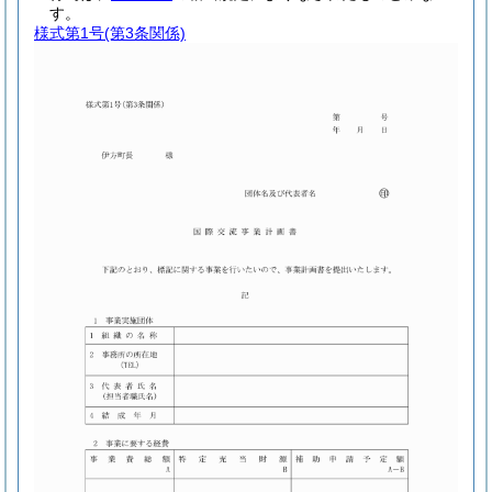
す。
様式第1号
(第3条関係)