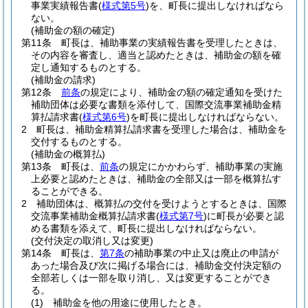
事業実績報告書
(
様式第5号
)
を、町長に提出しなければなら
ない。
(補助金の額の確定)
第11条
町長は、補助事業の実績報告書を受理したときは、
その内容を審査し、適当と認めたときは、補助金の額を確
定し通知するものとする。
(補助金の請求)
第12条
前条
の規定により、補助金の額の確定通知を受けた
補助団体は必要な書類を添付して、国際交流事業補助金精
算払請求書
(
様式第6号
)
を町長に提出しなければならない。
2
町長は、補助金精算払請求書を受理した場合は、補助金を
交付するものとする。
(補助金の概算払)
第13条
町長は、
前条
の規定にかかわらず、補助事業の実施
上必要と認めたときは、補助金の全部又は一部を概算払す
ることができる。
2
補助団体は、概算払の交付を受けようとするときは、国際
交流事業補助金概算払請求書
(
様式第7号
)
に町長が必要と認
める書類を添えて、町長に提出しなければならない。
(交付決定の取消し又は変更)
第14条
町長は、
第7条
の補助事業の中止又は廃止の申請が
あった場合及び次に掲げる場合には、補助金交付決定額の
全部若しくは一部を取り消し、又は変更することができ
る。
(1)
補助金を他の用途に使用したとき。