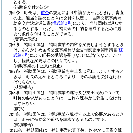
とする。
(補助金交付の決定)
第5条
町長は、
前条
の規定により申請があったときは、審査
の上、適当と認めたときは交付を決定し、国際交流事業補
助金交付決定通知書
(
様式第3号
)
により、当該団体に通知す
るものとする。
ただし、補助金の目的を達成するために必
要な条件を付することができる。
(変更の承認)
第6条
補助団体は、補助事業の内容を変更しようとするとき
は、あらかじめ国際交流事業補助金交付変更承認申請書
(
様
式第4号
)
により町長の承認を受けなければならない。
ただ
し、軽微な変更はこの限りでない。
(補助事業の中止又は廃止)
第7条
補助団体は、補助事業を中止又は廃止しようとすると
きは、町長の定めるところにより、その承認を受けなけれ
ばならない。
(状況報告)
第8条
補助団体は、補助事業の遂行及び支出状況について、
町長の要求があったときは、これを速やかに報告しなけれ
ばならない。
(前払)
第9条
補助団体は、補助事業を遂行する上で必要があるとき
は、町長に補助金の前払を請求できるものとする。
(実績報告)
第10条
補助団体は、補助事業の完了後、速やかに国際交流