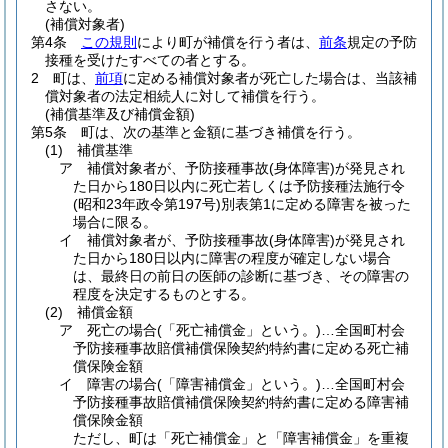
さない。
(補償対象者)
第4条
この規則
により町が補償を行う者は、
前条
規定の予防
接種を受けたすべての者とする。
2
町は、
前項
に定める補償対象者が死亡した場合は、当該補
償対象者の法定相続人に対して補償を行う。
(補償基準及び補償金額)
第5条
町は、次の基準と金額に基づき補償を行う。
(1)
補償基準
ア
補償対象者が、予防接種事故
(身体障害)
が発見され
た日から180日以内に死亡若しくは予防接種法施行令
(昭和23年政令第197号)
別表第1に定める障害を被った
場合に限る。
イ
補償対象者が、予防接種事故
(身体障害)
が発見され
た日から180日以内に障害の程度が確定しない場合
は、最終日の前日の医師の診断に基づき、その障害の
程度を決定するものとする。
(2)
補償金額
ア
死亡の場合
(「死亡補償金」という。)
…全国町村会
予防接種事故賠償補償保険契約特約書に定める死亡補
償保険金額
イ
障害の場合
(「障害補償金」という。)
…全国町村会
予防接種事故賠償補償保険契約特約書に定める障害補
償保険金額
ただし、町は「死亡補償金」と「障害補償金」を重複