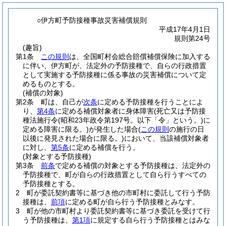
○伊方町予防接種事故災害補償規則
平成17年4月1日
規則第24号
(趣旨)
第1条
この規則
は、全国町村会総合賠償補償保険に加入する
に伴い、伊方町が、法定外の予防接種で、自らの行政措置
として実施する予防接種に係る事故の災害補償について定
めるものとする。
(補償の対象)
第2条
町は、自己が
次条
に定める予防接種を行うことによ
り、
第4条
に定める補償対象者に身体障害
(死亡又は予防接
種法施行令
(昭和23年政令第197号。以下「令」という。)
に
定める障害に限る。)
が発生した場合
(
この規則
の施行の日
以後に発見された場合に限る。)
において、当該補償対象者
に対し、
第5条
に定める補償を行う。
(対象とする予防接種)
第3条
前条
で定める補償の対象とする予防接種は、法定外の
予防接種で、町が自らの行政措置として自ら行うすべての
予防接種とする。
2
町が委託契約書等に基づき他の市町村に委託して行う予防
接種は、
前項
に定める町が自ら行う予防接種とみなす。
3
町が他の市町村より委託契約書等に基づき委託を受けて行
う予防接種は、
第1項
に規定する自ら行う予防接種とはみな