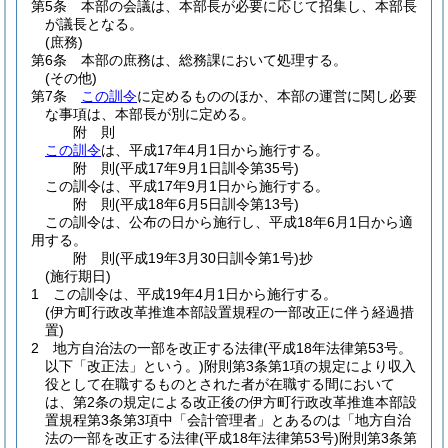
第5条
本部の会議は、本部長が必要に応じて招集し、本部長
が議長となる。
(庶務)
第6条
本部の庶務は、総務課において処理する。
(その他)
第7条
この訓令
に定めるもののほか、本部の運営に関し必要
な事項は、本部長が別に定める。
附
則
この訓令
は、平成17年4月1日から施行する。
附
則
(平成17年9月1日
訓令第35号)
この訓令は、平成17年9月1日から施行する。
附
則
(平成18年6月5日
訓令第13号)
この訓令は、公布の日から施行し、平成18年6月1日から適
用する。
附
則
(平成19年3月30日
訓令第1号)
抄
(施行期日)
1
この訓令は、平成19年4月1日から施行する。
(伊方町行政改革推進本部設置規程の一部改正に伴う経過措
置)
2
地方自治法の一部を改正する法律
(平成18年法律第53号。
以下「改正法」という。)
附則第3条第1項の規定により収入
役として在職するものとされた者が在職する間において
は、第2条の規定による改正後の伊方町行政改革推進本部設
置規程第3条第3項中「会計管理者」とあるのは「地方自治
法の一部を改正する法律
(平成18年法律第53号)
附則第3条第