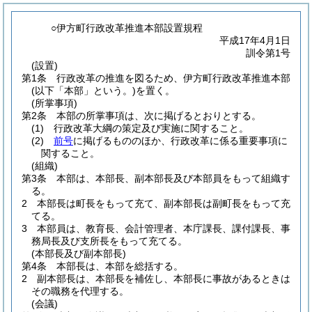
○伊方町行政改革推進本部設置規程
平成17年4月1日
訓令第1号
(設置)
第1条
行政改革の推進を図るため、伊方町行政改革推進本部
(以下「本部」という。)
を置く。
(所掌事項)
第2条
本部の所掌事項は、次に掲げるとおりとする。
(1)
行政改革大綱の策定及び実施に関すること。
(2)
前号
に掲げるもののほか、行政改革に係る重要事項に
関すること。
(組織)
第3条
本部は、本部長、副本部長及び本部員をもって組織す
る。
2
本部長は町長をもって充て、副本部長は副町長をもって充
てる。
3
本部員は、教育長、会計管理者、本庁課長、課付課長、事
務局長及び支所長をもって充てる。
(本部長及び副本部長)
第4条
本部長は、本部を総括する。
2
副本部長は、本部長を補佐し、本部長に事故があるときは
その職務を代理する。
(会議)