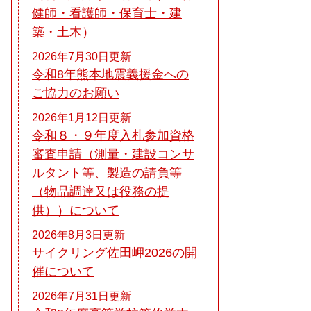
健師・看護師・保育士・建
築・土木）
2026年7月30日更新
令和8年熊本地震義援金への
ご協力のお願い
2026年1月12日更新
令和８・９年度入札参加資格
審査申請（測量・建設コンサ
ルタント等、製造の請負等
（物品調達又は役務の提
供））について
2026年8月3日更新
サイクリング佐田岬2026の開
催について
2026年7月31日更新