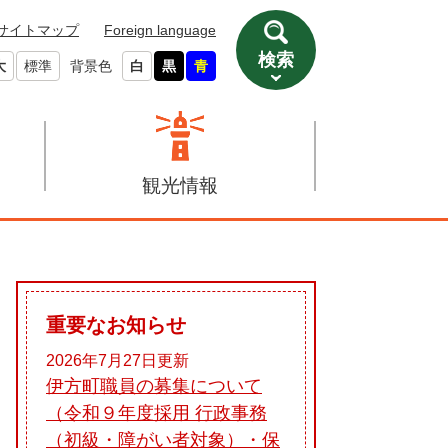
サイトマップ
Foreign language
検索
大
標準
背景色
白
黒
青
観光情報
重要なお知らせ
2026年7月27日更新
伊方町職員の募集について
（令和９年度採用 行政事務
（初級・障がい者対象）・保