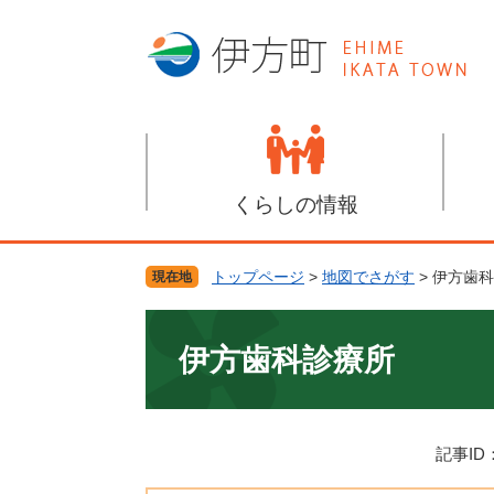
ペ
メ
ー
ニ
ジ
ュ
の
ー
先
を
頭
飛
で
ば
す
し
くらしの情報
。
て
本
文
トップページ
>
地図でさがす
>
伊方歯科
現在地
へ
本
文
伊方歯科診療所
記事ID：