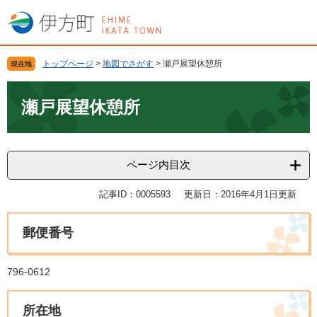
ペ
メ
ー
ニ
ジ
ュ
の
ー
トップページ
>
地図でさがす
>
瀬戸展望休憩所
現在地
先
を
頭
飛
本
で
ば
文
瀬戸展望休憩所
す
し
。
て
本
文
ページ内目次
へ
記事ID：0005593
更新日：2016年4月1日更新
郵便番号
796-0612
所在地