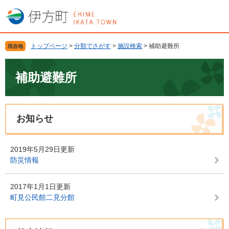
ペ
メ
ー
ニ
ジ
ュ
の
ー
トップページ
>
分類でさがす
>
施設検索
>
補助避難所
現在地
先
を
頭
飛
本
で
ば
文
補助避難所
す
し
。
て
本
文
お知らせ
へ
2019年5月29日更新
防災情報
2017年1月1日更新
町見公民館二見分館