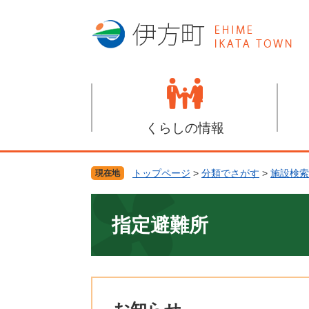
ペ
メ
ー
ニ
ジ
ュ
の
ー
先
を
頭
飛
で
ば
す
し
くらしの情報
。
て
本
文
トップページ
>
分類でさがす
>
施設検索
現在地
へ
本
文
指定避難所