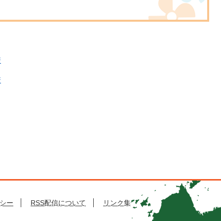
校
校
シー
RSS配信について
リンク集