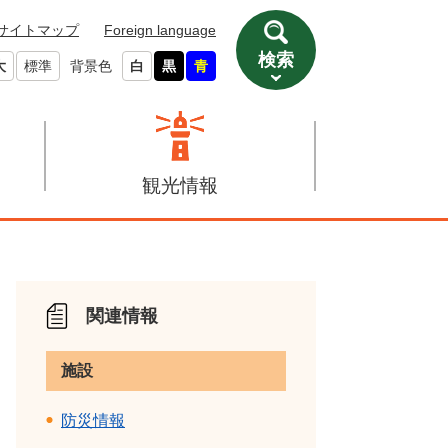
サイトマップ
Foreign language
検索
大
標準
背景色
白
黒
青
観光情報
関連情報
施設
防災情報