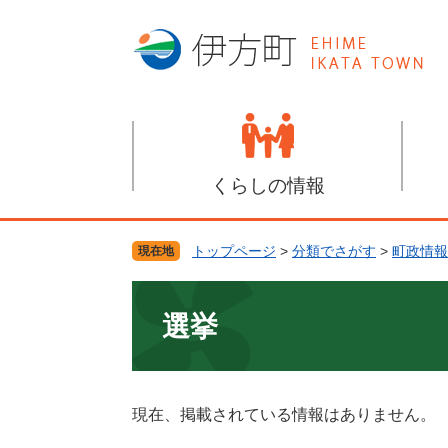
ペ
メ
ー
ニ
ジ
ュ
の
ー
先
を
頭
飛
で
ば
す
し
くらしの情報
。
て
本
文
トップページ
>
分類でさがす
>
町政情報
現在地
へ
本
文
選挙
現在、掲載されている情報はありません。