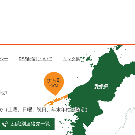
シー
RSS配信について
リンク集
番地1
まで（土曜、日曜、祝日、年末年始は除く）
組織別連絡先一覧