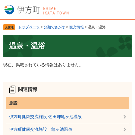
ペ
メ
ー
ニ
ジ
ュ
の
ー
トップページ
>
分類でさがす
>
観光情報
>
温泉・温浴
現在地
先
を
頭
飛
本
で
ば
文
温泉・温浴
す
し
。
て
本
現在、掲載されている情報はありません。
文
へ
関連情報
施設
伊方町健康交流施設 佐田岬亀ヶ池温泉
伊方町健康交流施設 亀ヶ池温泉